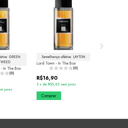
fativa: GREEN 
Semelhança olfativa: LAYTON
Semelhança olf
 TWEED
Lord Town - In The Box
Colossus - In Th
 - In The Box
(0)
(0)
R$16,90
R$14,90
3
x
de
R$5,63
sem juros
2
x
de
R$7,45
se
em juros
Comprar
Comprar