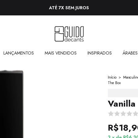
ATÉ 7X SEM JUROS
LANÇAMENTOS
MAIS VENDIDOS
INSPIRADOS
ÁRABES
Início
>
Masculin
The Box
Vanilla
R$18,9
3
x
de
R$6,3