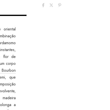
oriental
ombinação
ardamomo
nstantes,
 flor de
a um corpo
e Bourbon
emi, que
omposição
olvente,
 madeira
olonga a