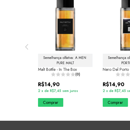
The Box
Semelhança olfativa: A MEN 
Semelhança ol
(0)
PURE MALT
PORT
Malt Bottle - In The Box
Nero Del Porto 
(0)
em juros
R$14,90
R$14,90
2
x
de
R$7,45
sem juros
2
x
de
R$7,45
s
Comprar
Comprar