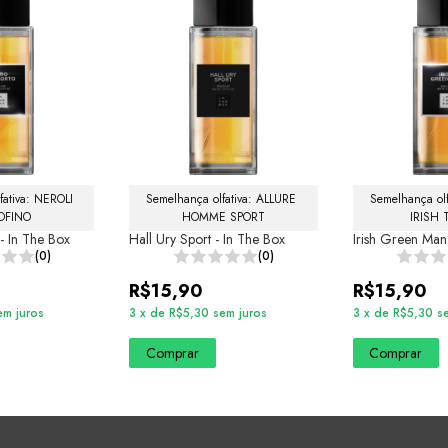
fativa: NEROLI 
Semelhança olfativa: ALLURE 
Semelhança ol
OFINO
HOMME SPORT
IRISH
- In The Box
Hall Ury Sport - In The Box
Irish Green Man
(0)
(0)
R$15,90
R$15,90
em juros
3
x
de
R$5,30
sem juros
3
x
de
R$5,30
s
Comprar
Comprar