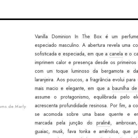
Vanilla Dominion In The Box é um perfume 
especiado masculino. A abertura revela uma c
sofisticada e especiada, em que a
canela
e o c
imprimem calor e presença desde os primeiros i
com um toque luminoso da bergamota e da
laranjeira. Aos poucos, a fragrância evolui par
mais macio e elegante, em que a
baunilha d
assume o protagonismo, equilibrada pelo el
acrescenta profundidade resinosa. Por fim, a c
fums de Marly
se acomoda sobre uma base quente e env
marcada pela junção do
pralinê
, ambroxan,
guaiac, musk, fava tonka e amêndoa, que pr