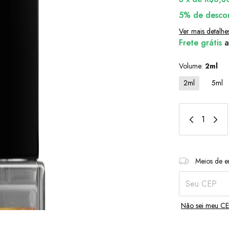
5% de desco
Ver mais detalhe
Frete grátis
a
Volume:
2ml
2ml
5ml
Entregas para o
Meios de e
Não sei meu C