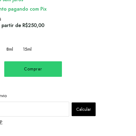
nto
pagando com Pix
s
 partir de
R$250,00
8ml
15ml
Alterar CEP
 CEP:
nvio
Calcular
EP