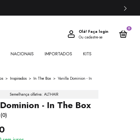
0
Olá!
Faça login
Ou cadastre-se
NACIONAIS
IMPORTADOS
KITS
os
>
Inspirados
>
In The Box
>
Vanilla Dominion - In
Semelhança olfativa: ALTHAIR
 Dominion - In The Box
(0)
0
0
sem juros