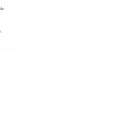
de
k,