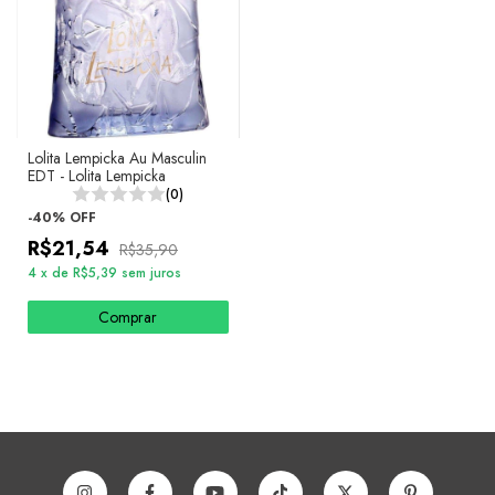
Lolita Lempicka Au Masculin
EDT - Lolita Lempicka
(0)
-
40
%
OFF
R$21,54
R$35,90
4
x
de
R$5,39
sem juros
Comprar