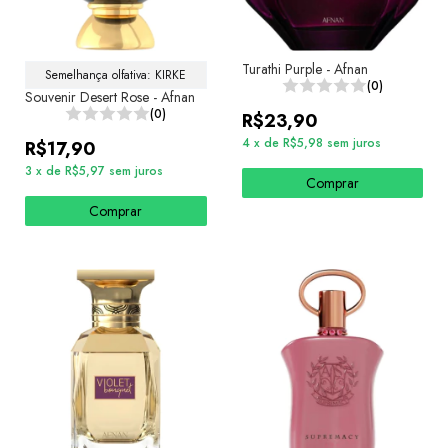
Turathi Purple - Afnan
Semelhança olfativa: KIRKE
(0)
Souvenir Desert Rose - Afnan
(0)
R$23,90
4
x
de
R$5,98
sem juros
R$17,90
3
x
de
R$5,97
sem juros
Comprar
Comprar