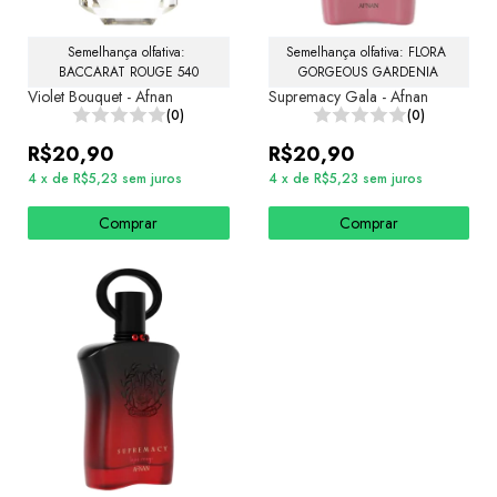
Semelhança olfativa: 
Semelhança olfativa: FLORA 
BACCARAT ROUGE 540
GORGEOUS GARDENIA
Violet Bouquet - Afnan
Supremacy Gala - Afnan
(0)
(0)
R$20,90
R$20,90
4
x
de
R$5,23
sem juros
4
x
de
R$5,23
sem juros
Comprar
Comprar