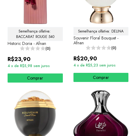
Semelhança olfativa: 
Semelhança olfativa: DELINA
BACCARAT ROUGE 540
Souvenir Floral Bouquet -
Afnan
Historic Doria - Afnan
(0)
(0)
R$20,90
R$23,90
4
x
de
R$5,23
sem juros
4
x
de
R$5,98
sem juros
Comprar
Comprar