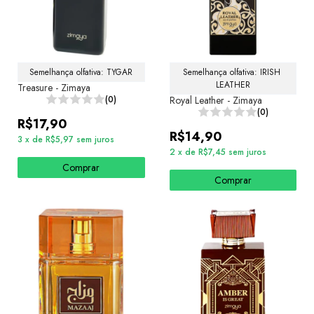
Semelhança olfativa: TYGAR
Semelhança olfativa: IRISH 
LEATHER
Treasure - Zimaya
(0)
Royal Leather - Zimaya
(0)
R$17,90
R$14,90
3
x
de
R$5,97
sem juros
2
x
de
R$7,45
sem juros
Comprar
Comprar