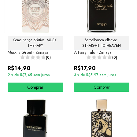
Semelhança olfativa: MUSK 
Semelhança olfativa: 
THERAPY
STRAIGHT TO HEAVEN
Musk is Great - Zimaya
A Fairy Tale - Zimaya
(0)
(0)
R$14,90
R$17,90
2
x
de
R$7,45
sem juros
3
x
de
R$5,97
sem juros
Comprar
Comprar