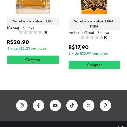
Semelhança olfativa: TERO
Semelhança olfativa: ERBA 
PURA
Mazaaj - Zimaya
(0)
Amber is Great - Zimaya
(0)
R$20,90
R$17,90
4
x
de
R$5,23
sem juros
3
x
de
R$5,97
sem juros
Comprar
Comprar