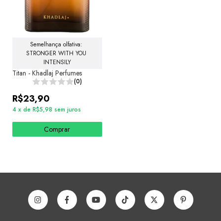
Semelhança olfativa: 
STRONGER WITH YOU 
INTENSILY
Titan - Khadlaj Perfumes
(0)
R$23,90
4
x
de
R$5,98
sem juros
Comprar