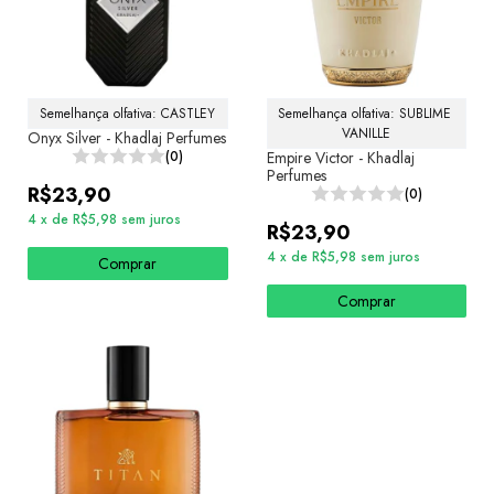
Semelhança olfativa: CASTLEY
Semelhança olfativa: SUBLIME 
VANILLE
Onyx Silver - Khadlaj Perfumes
(0)
Empire Victor - Khadlaj
Perfumes
R$23,90
(0)
4
x
de
R$5,98
sem juros
R$23,90
4
x
de
R$5,98
sem juros
Comprar
Comprar