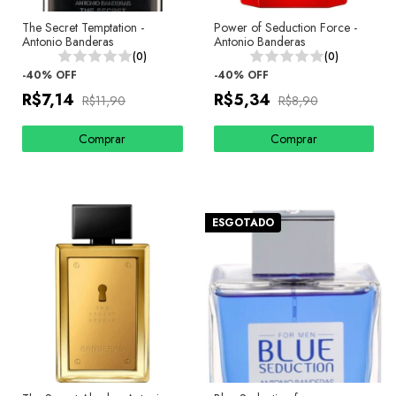
The Secret Temptation -
Power of Seduction Force -
Antonio Banderas
Antonio Banderas
(0)
(0)
-
40
%
OFF
-
40
%
OFF
R$7,14
R$5,34
R$11,90
R$8,90
Comprar
Comprar
ESGOTADO