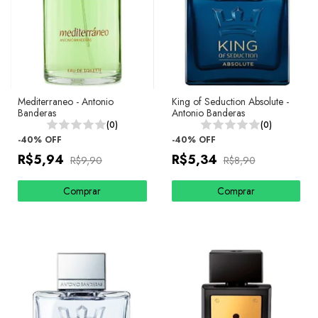
Mediterraneo - Antonio
King of Seduction Absolute -
Banderas
Antonio Banderas
(0)
(0)
-
40
%
OFF
-
40
%
OFF
R$5,94
R$5,34
R$9,90
R$8,90
Comprar
Comprar