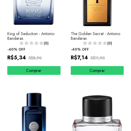
King of Seduction - Antonio
The Golden Secret - Antonio
Banderas
Banderas
(0)
(0)
-
40
%
OFF
-
40
%
OFF
R$5,34
R$7,14
R$8,90
R$11,90
Comprar
Comprar