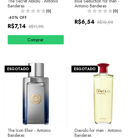
The Secret Absolu - Antonio
Blue Seduction for men -
Banderas
Antonio Banderas
(0)
(0)
-
40
%
OFF
R$6,54
R$10,90
R$7,14
R$11,90
Comprar
ESGOTADO
ESGOTADO
The Icon Elixir - Antonio
Diavolo for men - Antonio
Banderas
Banderas