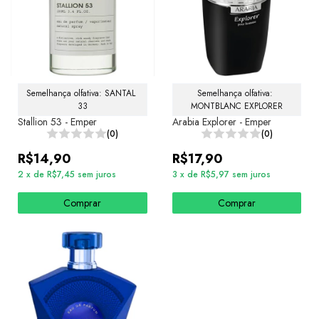
Semelhança olfativa: SANTAL 
Semelhança olfativa: 
33
MONTBLANC EXPLORER
Stallion 53 - Emper
Arabia Explorer - Emper
(0)
(0)
R$14,90
R$17,90
2
x
de
R$7,45
sem juros
3
x
de
R$5,97
sem juros
Comprar
Comprar