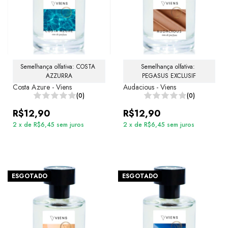
Semelhança olfativa: COSTA 
Semelhança olfativa: 
AZZURRA
PEGASUS EXCLUSIF
Costa Azure - Viens
Audacious - Viens
(0)
(0)
R$12,90
R$12,90
2
x
de
R$6,45
sem juros
2
x
de
R$6,45
sem juros
ESGOTADO
ESGOTADO