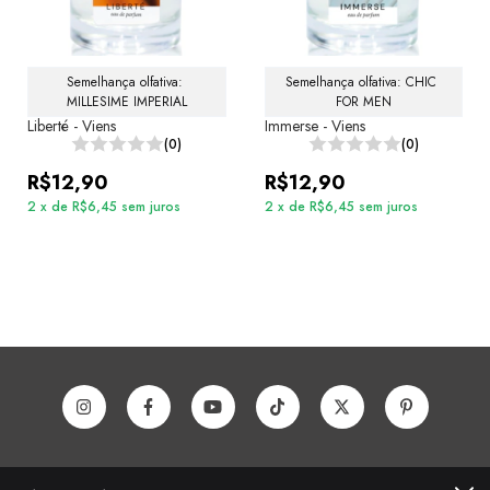
Semelhança olfativa: 
Semelhança olfativa: CHIC 
MILLESIME IMPERIAL
FOR MEN
Liberté - Viens
Immerse - Viens
(0)
(0)
R$12,90
R$12,90
2
x
de
R$6,45
sem juros
2
x
de
R$6,45
sem juros