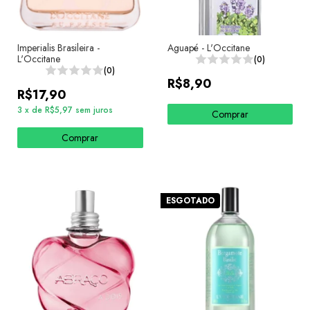
Imperialis Brasileira -
Aguapé - L'Occitane
L'Occitane
(0)
(0)
R$8,90
R$17,90
3
x
de
R$5,97
sem juros
Comprar
Comprar
ESGOTADO