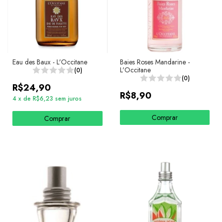
Eau des Baux - L'Occitane
Baies Roses Mandarine -
L'Occitane
(0)
(0)
R$24,90
R$8,90
4
x
de
R$6,23
sem juros
Comprar
Comprar