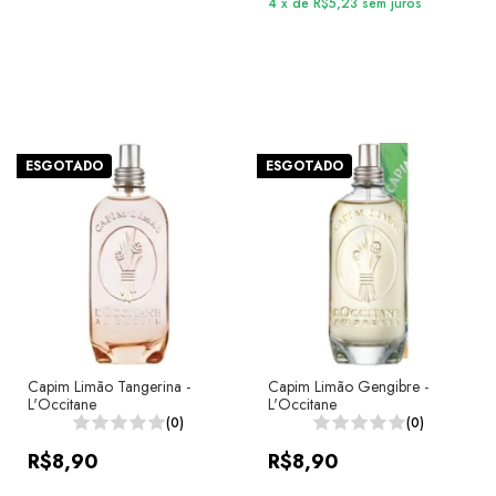
4
x
de
R$5,23
sem juros
ESGOTADO
ESGOTADO
Capim Limão Tangerina -
Capim Limão Gengibre -
L'Occitane
L'Occitane
(0)
(0)
R$8,90
R$8,90