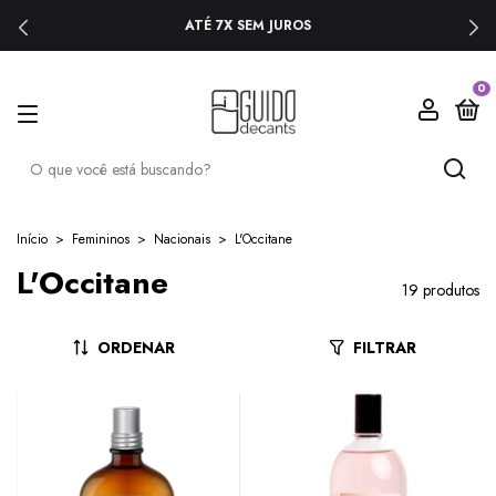
ATÉ 7X SEM JUROS
0
Início
>
Femininos
>
Nacionais
>
L'Occitane
L'Occitane
19 produtos
ORDENAR
FILTRAR