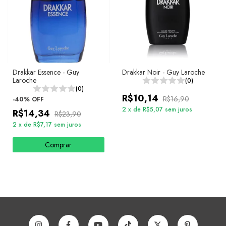
Drakkar Essence - Guy
Drakkar Noir - Guy Laroche
Laroche
(0)
(0)
R$10,14
R$16,90
-
40
%
OFF
2
x
de
R$5,07
sem juros
R$14,34
R$23,90
2
x
de
R$7,17
sem juros
Comprar