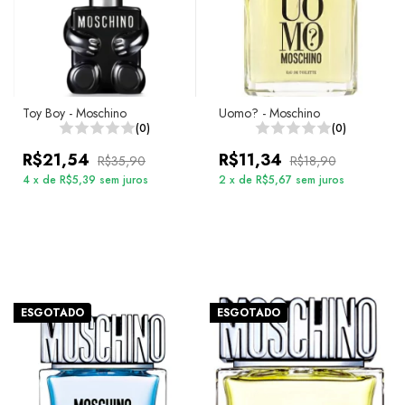
Toy Boy - Moschino
Uomo? - Moschino
(0)
(0)
R$21,54
R$11,34
R$35,90
R$18,90
4
x
de
R$5,39
sem juros
2
x
de
R$5,67
sem juros
ESGOTADO
ESGOTADO