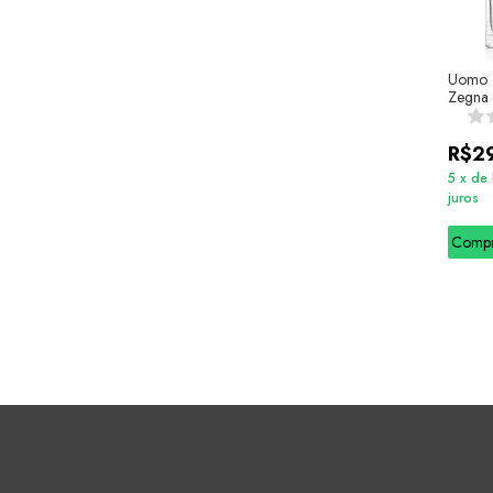
Uomo -
Zegna
R$2
5
x
de
juros
Comp