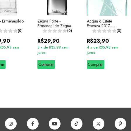
 Ermenegildo
Zegna Forte -
Acqua d'Estate
Ermenegildo Zegna
Essenza 2017 -
Ermenegildo Zegna
(0)
(0)
(0)
9,90
R$29,90
R$23,90
R$5,98
sem
5
x
de
R$5,98
sem
4
x
de
R$5,98
sem
juros
juros
rar
Comprar
Comprar