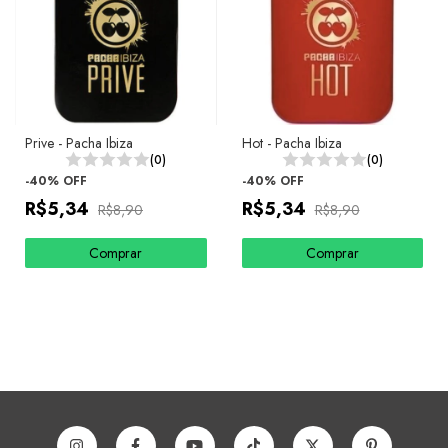
Prive - Pacha Ibiza
Hot - Pacha Ibiza
(0)
(0)
-
40
%
OFF
-
40
%
OFF
R$5,34
R$5,34
R$8,90
R$8,90
Comprar
Comprar