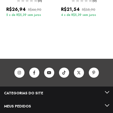
(0)
(0)
R$26,94
R$21,54
R$44,90
R$35,90
5
x
de
R$5,39
sem juros
4
x
de
R$5,39
sem juros
CATEGORIAS DO SITE
MEUS PEDIDOS