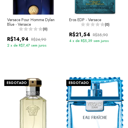
Versace Pour Homme Dylan
Eros EDP - Versace
Blue - Versace
(0)
(0)
R$21,54
R$35,90
R$14,94
R$24,90
4
x
de
R$5,39
sem juros
2
x
de
R$7,47
sem juros
ESGOTADO
ESGOTADO