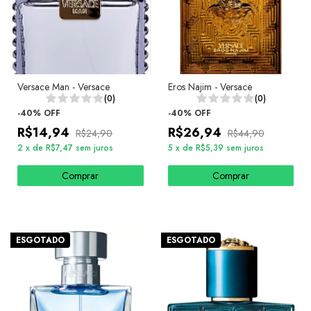
Versace Man - Versace
Eros Najim - Versace
(0)
(0)
-
40
%
OFF
-
40
%
OFF
R$14,94
R$26,94
R$24,90
R$44,90
2
x
de
R$7,47
sem juros
5
x
de
R$5,39
sem juros
Comprar
Comprar
ESGOTADO
ESGOTADO