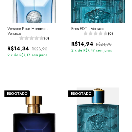
Versace Pour Homme -
Eros EDT - Versace
Versace
(0)
(0)
R$14,94
R$24,90
R$14,34
R$23,90
2
x
de
R$7,47
sem juros
2
x
de
R$7,17
sem juros
ESGOTADO
ESGOTADO