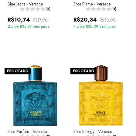
Blue Jeans - Versace
Eros Flame - Versace
(0)
(0)
R$10,74
R$20,34
R$17,90
R$33,90
2
x
de
R$5,37
sem juros
4
x
de
R$5,09
sem juros
ESGOTADO
ESGOTADO
Eros Parfum - Versace
Eros Energy - Versace