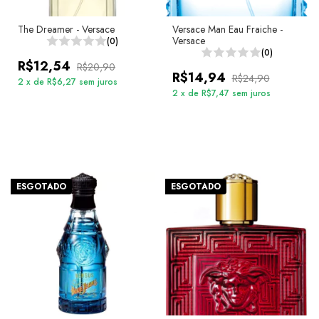
The Dreamer - Versace
Versace Man Eau Fraiche -
Versace
(0)
(0)
R$12,54
R$20,90
R$14,94
R$24,90
2
x
de
R$6,27
sem juros
2
x
de
R$7,47
sem juros
ESGOTADO
ESGOTADO