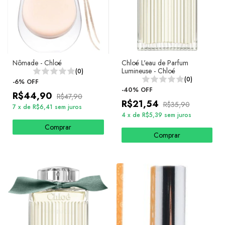
Nômade - Chloé
Chloé L'eau de Parfum
Lumineuse - Chloé
(0)
(0)
-
6
%
OFF
-
40
%
OFF
R$44,90
R$47,90
R$21,54
R$35,90
7
x
de
R$6,41
sem juros
4
x
de
R$5,39
sem juros
Comprar
Comprar