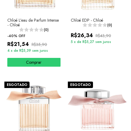
Chloé L'eau de Parfum Intense
Chloé EDP - Chloé
- Chloé
(0)
(0)
R$26,34
R$43,90
-
40
%
OFF
5
x
de
R$5,27
sem juros
R$21,54
R$35,90
4
x
de
R$5,39
sem juros
Comprar
ESGOTADO
ESGOTADO