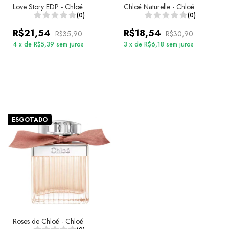
Love Story EDP - Chloé
Chloé Naturelle - Chloé
(0)
(0)
R$21,54
R$18,54
R$35,90
R$30,90
4
x
de
R$5,39
sem juros
3
x
de
R$6,18
sem juros
ESGOTADO
Roses de Chloé - Chloé