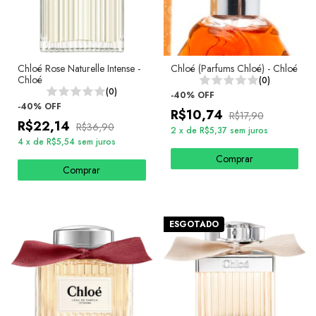
Chloé Rose Naturelle Intense -
Chloé (Parfums Chloé) - Chloé
Chloé
(0)
(0)
-
40
%
OFF
-
40
%
OFF
R$10,74
R$17,90
R$22,14
R$36,90
2
x
de
R$5,37
sem juros
4
x
de
R$5,54
sem juros
Comprar
Comprar
ESGOTADO