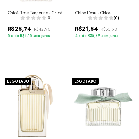
Chloé Rose Tangerine - Chloé
Chloé L'eau - Chloé
(0)
(0)
R$25,74
R$21,54
R$42,90
R$35,90
5
x
de
R$5,15
sem juros
4
x
de
R$5,39
sem juros
ESGOTADO
ESGOTADO