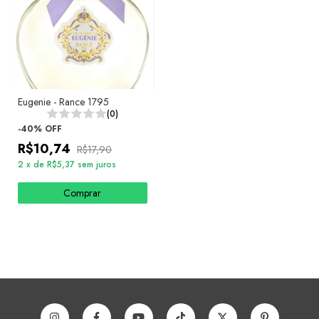
Eugenie - Rance 1795
(0)
-
40
%
OFF
R$10,74
R$17,90
2
x
de
R$5,37
sem juros
Comprar