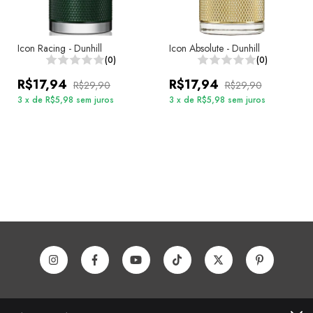
Icon Racing - Dunhill
Icon Absolute - Dunhill
(0)
(0)
R$17,94
R$17,94
R$29,90
R$29,90
3
x
de
R$5,98
sem juros
3
x
de
R$5,98
sem juros