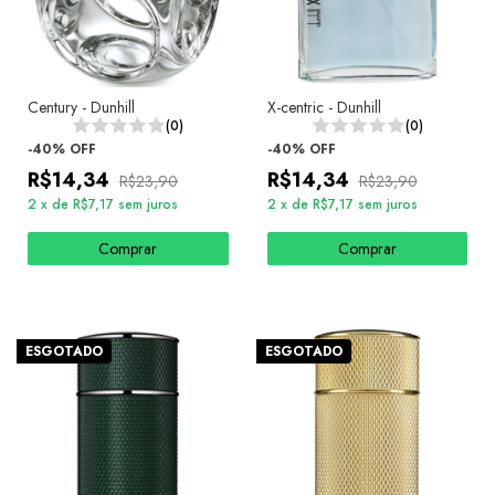
Century - Dunhill
X-centric - Dunhill
(0)
(0)
-
40
%
OFF
-
40
%
OFF
R$14,34
R$14,34
R$23,90
R$23,90
2
x
de
R$7,17
sem juros
2
x
de
R$7,17
sem juros
Comprar
Comprar
ESGOTADO
ESGOTADO