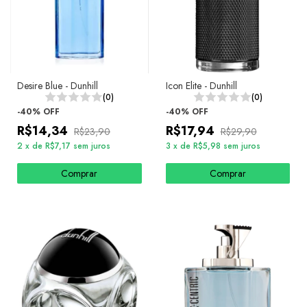
Desire Blue - Dunhill
Icon Elite - Dunhill
(0)
(0)
-
40
%
OFF
-
40
%
OFF
R$14,34
R$17,94
R$23,90
R$29,90
2
x
de
R$7,17
sem juros
3
x
de
R$5,98
sem juros
Comprar
Comprar