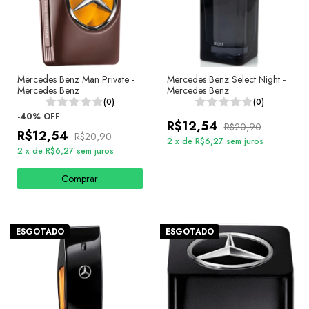
Mercedes Benz Man Private -
Mercedes Benz Select Night -
Mercedes Benz
Mercedes Benz
(0)
(0)
-
40
%
OFF
R$12,54
R$20,90
R$12,54
R$20,90
2
x
de
R$6,27
sem juros
2
x
de
R$6,27
sem juros
Comprar
ESGOTADO
ESGOTADO