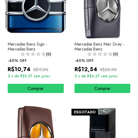
Mercedes Benz Sign -
Mercedes Benz Man Grey -
Mercedes Benz
Mercedes Benz
(0)
(0)
-
40
%
OFF
-
40
%
OFF
R$10,74
R$12,54
R$17,90
R$20,90
2
x
de
R$5,37
sem juros
2
x
de
R$6,27
sem juros
Comprar
Comprar
ESGOTADO