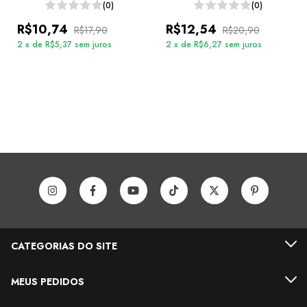
(0)
(0)
R$10,74
R$12,54
R$17,90
R$20,90
2
x
de
R$5,37
sem juros
2
x
de
R$6,27
sem juros
CATEGORIAS DO SITE
MEUS PEDIDOS