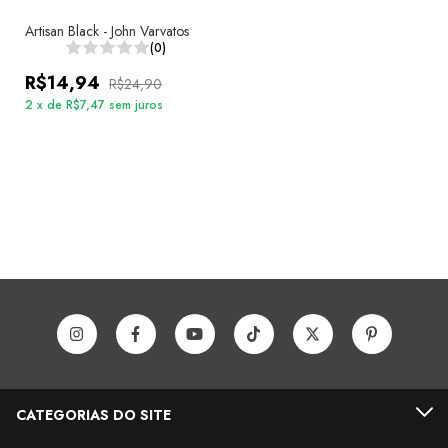
Artisan Black - John Varvatos
(0)
R$14,94
R$24,90
2
x
de
R$7,47
sem juros
CATEGORIAS DO SITE