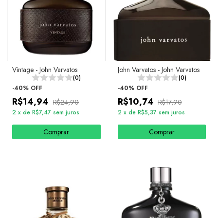
Vintage - John Varvatos
John Varvatos - John Varvatos
(0)
(0)
-
40
%
OFF
-
40
%
OFF
R$14,94
R$10,74
R$24,90
R$17,90
2
x
de
R$7,47
sem juros
2
x
de
R$5,37
sem juros
Comprar
Comprar