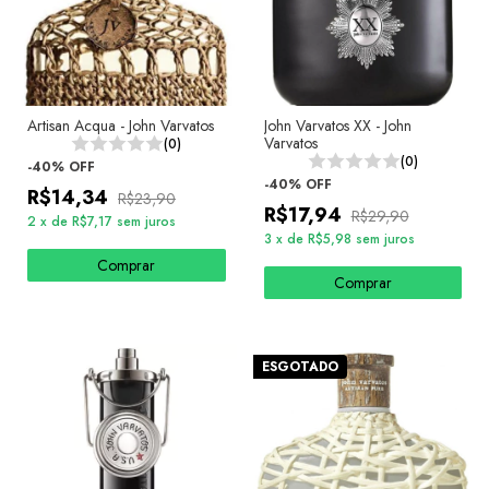
Artisan Acqua - John Varvatos
John Varvatos XX - John
Varvatos
(0)
(0)
-
40
%
OFF
-
40
%
OFF
R$14,34
R$23,90
R$17,94
R$29,90
2
x
de
R$7,17
sem juros
3
x
de
R$5,98
sem juros
Comprar
Comprar
ESGOTADO