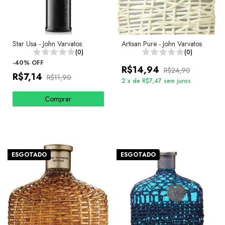
Star Usa - John Varvatos
Artisan Pure - John Varvatos
(0)
(0)
-
40
%
OFF
R$14,94
R$24,90
R$7,14
R$11,90
2
x
de
R$7,47
sem juros
Comprar
ESGOTADO
ESGOTADO