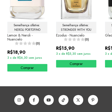
Semelhança olfativa: 
Semelhança olfativa: 
NEROLI PORTOFINO
STRONGER WITH YOU
Lemon & Neroli -
Ezodus - Nuancielo
Glad
Nuancielo
(0)
(0)
R$15,90
R$
R$18,90
3
x
de
R$5,30
sem juros
3
x
3
x
de
R$6,30
sem juros
Comprar
Comprar