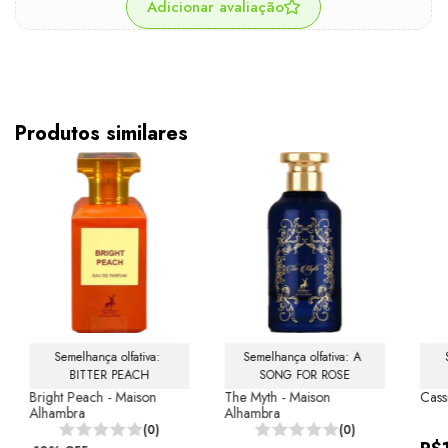
Adicionar avaliação
Produtos similares
Semelhança olfativa: 
Semelhança olfativa: A 
BITTER PEACH
SONG FOR ROSE
Bright Peach - Maison
The Myth - Maison
Cass
Alhambra
Alhambra
(0)
(0)