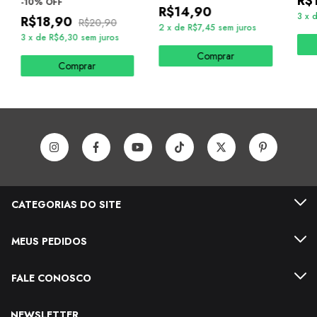
R$
-
10
%
OFF
R$14,90
3
x
R$18,90
R$20,90
2
x
de
R$7,45
sem juros
3
x
de
R$6,30
sem juros
Comprar
Comprar
CATEGORIAS DO SITE
MEUS PEDIDOS
FALE CONOSCO
NEWSLETTER