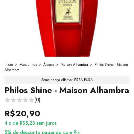
Início
>
Masculinos
>
Árabes
>
Maison Alhambra
>
Philos Shine - Maison
Alhambra
Semelhança olfativa: ERBA PURA
Philos Shine - Maison Alhambra
(0)
R$20,90
4
x
de
R$5,23
sem juros
5% de desconto
pagando com Pix