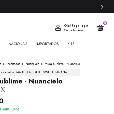
0
Olá!
Faça login
Ou cadastre-se
NACIONAIS
IMPORTADOS
KITS
s
>
Inspirados
>
Nuancielo
>
Musa Sublime - Nuancielo
nça olfativa: MAUI IN A BOTTLE SWEET BANANA
ublime - Nuancielo
(0)
0
3
sem juros