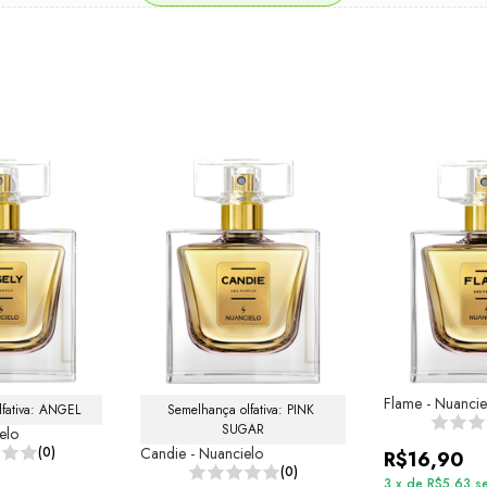
Flame - Nuancie
lfativa: ANGEL
Semelhança olfativa: PINK 
SUGAR
elo
(0)
Candie - Nuancielo
R$16,90
(0)
3
x
de
R$5,63
s