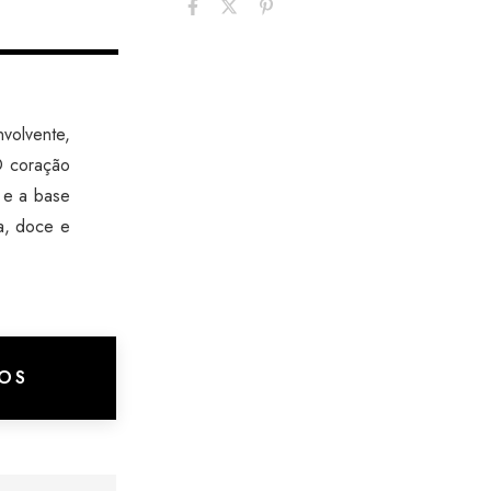
volvente,
O coração
 e a base
ia, doce e
OS