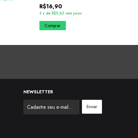
R$16,90
R$16,90
3
x
de
R$5,63
sem juros
3
x
de
R$5,63
se
Comprar
Comprar
NEWSLETTER