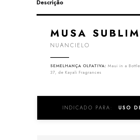
Descrição
MUSA SUBLI
NUANCIELO
SEMELHANÇA OLFATIVA:
Maui in a Bottl
37, de Kayali Fragrances
INDICADO PARA:
USO DI