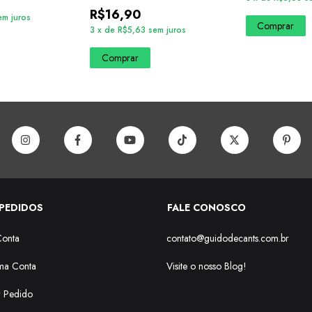
R$16,90
em juros
Comprar
3
x
de
R$5,63
sem juros
Comprar
PEDIDOS
FALE CONOSCO
Conta
contato@guidodecants.com.br
ma Conta
Visite o nosso Blog!
r Pedido