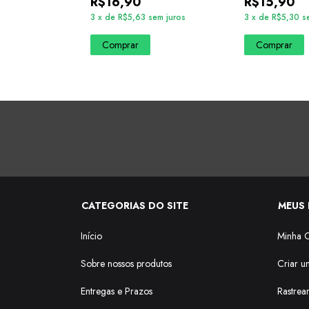
R$16,90
R$15,90
3
x
de
R$5,63
sem juros
3
x
de
R$5,30
s
em juros
Comprar
Comprar
CATEGORIAS DO SITE
MEUS 
Início
Minha 
Sobre nossos produtos
Criar u
Entregas e Prazos
Rastrea