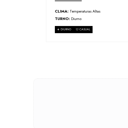
CLIMA:
Temperaturas Altas
TURNO:
Diurno
☀️ DIURNO
👕 CASUAL