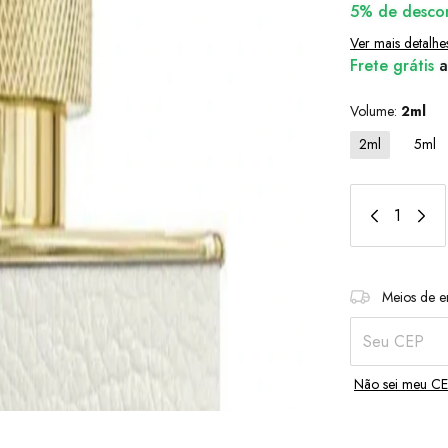
5% de desco
Ver mais detalhe
Frete grátis
a
Volume:
2ml
2ml
5ml
Entregas para o
Meios de e
Não sei meu C