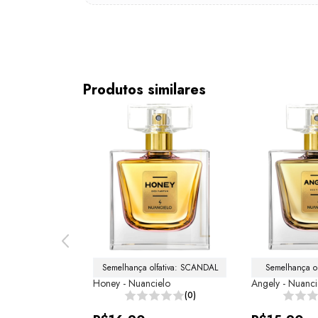
Produtos similares
ativa: 212 SEXY 
Semelhança olfativa: SCANDAL
Semelhança o
WOMEN
Honey - Nuancielo
Angely - Nuanci
 Nuancielo
(0)
(0)