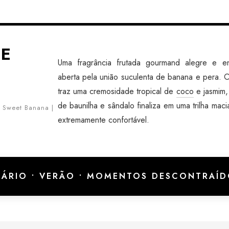
ME
Uma fragrância frutada gourmand alegre e en
aberta pela união suculenta de banana e pera. 
traz uma cremosidade tropical de
coco
e jasmim,
de baunilha e sândalo finaliza em uma trilha mac
e Sweet Banana |
extremamente confortável.
ÁRIO • VERÃO • MOMENTOS DESCONTRAÍD