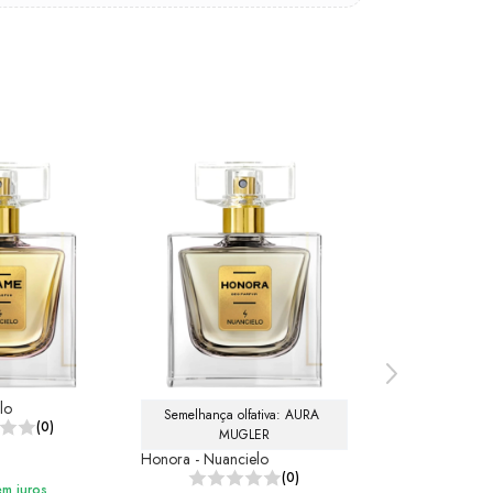
lo
Semelhança olfativa: AURA 
Semelhança olfa
(0)
MUGLER
FOR 
Honora - Nuancielo
Walfare - Nuanc
(0)
em juros