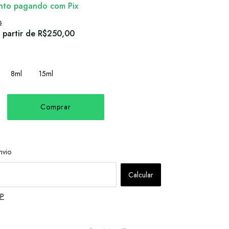
nto
pagando com Pix
s
 partir de
R$250,00
8ml
15ml
Alterar CEP
 CEP:
nvio
Calcular
EP