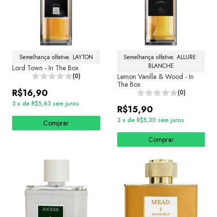
Semelhança olfativa: LAYTON
Semelhança olfativa: ALLURE 
BLANCHE
Lord Town - In The Box
(0)
Lemon Vanilla & Wood - In
The Box
R$16,90
(0)
3
x
de
R$5,63
sem juros
R$15,90
3
x
de
R$5,30
sem juros
Comprar
Comprar