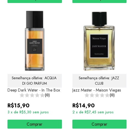
Semelhança olfativa: ACQUA 
Semelhança olfativa: JAZZ 
DI GIO PARFUM
CLUB
Deep Dark Water - In The Box
Jazz Master - Maison Viegas
(0)
(0)
R$15,90
R$14,90
3
x
de
R$5,30
sem juros
2
x
de
R$7,45
sem juros
Comprar
Comprar