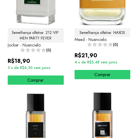
Semelhança olfativa: 212 VIP 
Semelhança olfativa: NAXOS
MEN PARTY FEVER
Mead - Nuancielo
Jocker - Nuancielo
(0)
(0)
R$21,90
R$18,90
4
x
de
R$5,48
sem juros
3
x
de
R$6,30
sem juros
Comprar
Comprar