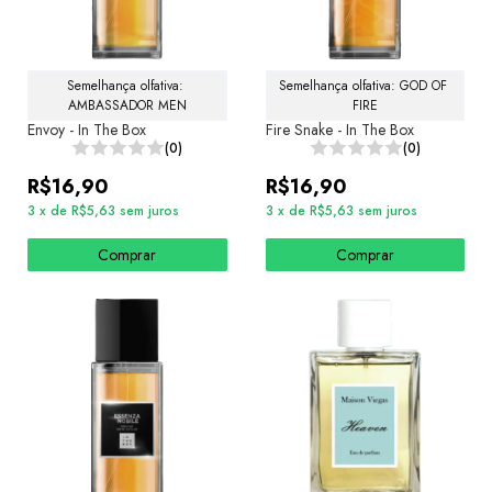
Semelhança olfativa: 
Semelhança olfativa: GOD OF 
AMBASSADOR MEN
FIRE
Envoy - In The Box
Fire Snake - In The Box
(0)
(0)
R$16,90
R$16,90
3
x
de
R$5,63
sem juros
3
x
de
R$5,63
sem juros
Comprar
Comprar