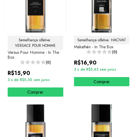
Semelhança olfativa: 
Semelhança olfativa: HACIVAT
VERSACE POUR HOMME
Makathén - In The Box
Versus Pour Homme - In The
(0)
Box
R$16,90
(0)
3
x
de
R$5,63
sem juros
R$15,90
3
x
de
R$5,30
sem juros
Comprar
Comprar