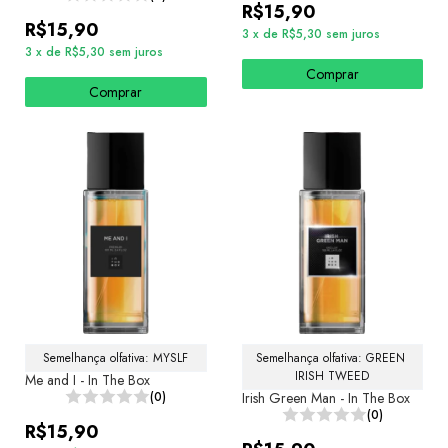
R$15,90
R$15,90
3
x
de
R$5,30
sem juros
3
x
de
R$5,30
sem juros
Comprar
Comprar
Semelhança olfativa: MYSLF
Semelhança olfativa: GREEN 
IRISH TWEED
Me and I - In The Box
(0)
Irish Green Man - In The Box
(0)
R$15,90