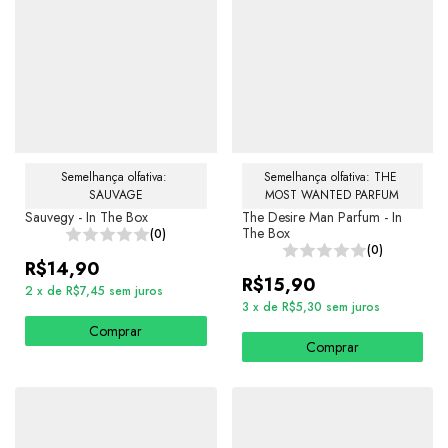
Semelhança olfativa: 
Semelhança olfativa: THE 
SAUVAGE
MOST WANTED PARFUM
Sauvegy - In The Box
The Desire Man Parfum - In
The Box
(0)
(0)
R$14,90
R$15,90
2
x
de
R$7,45
sem juros
3
x
de
R$5,30
sem juros
Comprar
Comprar