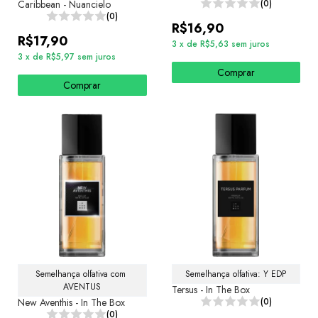
Caribbean - Nuancielo
(0)
(0)
R$16,90
R$17,90
3
x
de
R$5,63
sem juros
3
x
de
R$5,97
sem juros
Comprar
Comprar
Semelhança olfativa com 
Semelhança olfativa: Y EDP
AVENTUS
Tersus - In The Box
New Aventhis - In The Box
(0)
(0)