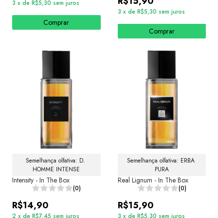
R$15,90
3
x
de
R$5,30
sem juros
3
x
de
R$5,30
sem juros
Comprar
Comprar
Semelhança olfativa: D. 
Semelhança olfativa: ERBA 
HOMME INTENSE
PURA
Intensity - In The Box
Real Lignum - In The Box
(0)
(0)
R$14,90
R$15,90
2
x
de
R$7,45
sem juros
3
x
de
R$5,30
sem juros