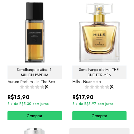
Semelhança olfativa: 1 
Semelhança olfativa: THE 
MILLION PARFUM
ONE FOR MEN
Aurum Parfum - In The Box
Hills - Nuancielo
(0)
(0)
R$15,90
R$17,90
3
x
de
R$5,30
sem juros
3
x
de
R$5,97
sem juros
Comprar
Comprar