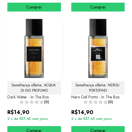
Comprar
Comprar
Semelhança olfativa: ACQUA 
Semelhança olfativa: NEROLI 
DI GIO PROFUMO
PORTOFINO
Dark Water - In The Box
Nero Del Porto - In The Box
(0)
(0)
R$14,90
R$14,90
2
x
de
R$7,45
sem juros
2
x
de
R$7,45
sem juros
Comprar
Comprar