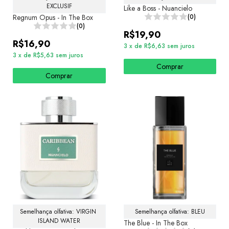
EXCLUSIF
Like a Boss - Nuancielo
Regnum Opus - In The Box
(0)
(0)
R$19,90
R$16,90
3
x
de
R$6,63
sem juros
3
x
de
R$5,63
sem juros
Comprar
Comprar
Semelhança olfativa: VIRGIN 
Semelhança olfativa: BLEU
ISLAND WATER
The Blue - In The Box