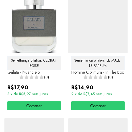
Semelhança olfativa: CEDRAT 
Semelhança olfativa: LE MALE 
BOISE
LE PARFUM
Gálata - Nuancielo
Homine Optimum - In The Box
(0)
(0)
R$17,90
R$14,90
3
x
de
R$5,97
sem juros
2
x
de
R$7,45
sem juros
Comprar
Comprar