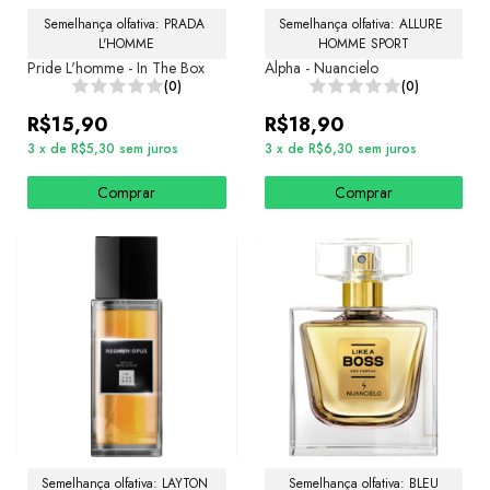
Semelhança olfativa: PRADA 
Semelhança olfativa: ALLURE 
L'HOMME
HOMME SPORT
Pride L'homme - In The Box
Alpha - Nuancielo
(0)
(0)
R$15,90
R$18,90
3
x
de
R$5,30
sem juros
3
x
de
R$6,30
sem juros
Comprar
Comprar
Semelhança olfativa: LAYTON 
Semelhança olfativa: BLEU