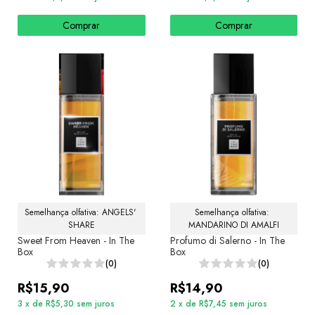
Comprar
Comprar
Semelhança olfativa: ANGELS' 
Semelhança olfativa: 
SHARE
MANDARINO DI AMALFI
Sweet From Heaven - In The
Profumo di Salerno - In The
Box
Box
(0)
(0)
R$15,90
R$14,90
3
x
de
R$5,30
sem juros
2
x
de
R$7,45
sem juros