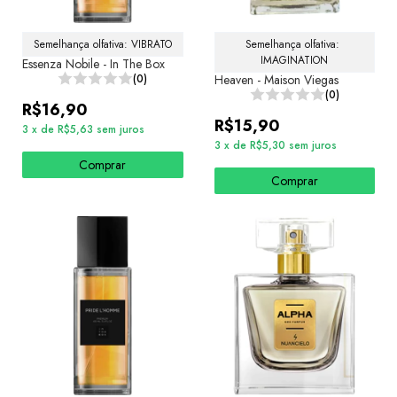
Semelhança olfativa: VIBRATO
Semelhança olfativa: 
IMAGINATION
Essenza Nobile - In The Box
(0)
Heaven - Maison Viegas
(0)
R$16,90
R$15,90
3
x
de
R$5,63
sem juros
3
x
de
R$5,30
sem juros
Comprar
Comprar