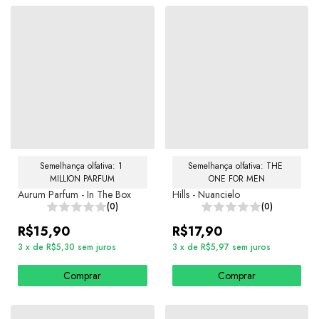
Semelhança olfativa: 1 
Semelhança olfativa: THE 
MILLION PARFUM
ONE FOR MEN
Aurum Parfum - In The Box
Hills - Nuancielo
(0)
(0)
R$15,90
R$17,90
3
x
de
R$5,30
sem juros
3
x
de
R$5,97
sem juros
Comprar
Comprar