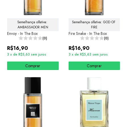
Semelhança olfativa: 
Semelhança olfativa: GOD OF 
AMBASSADOR MEN
FIRE
Envoy - In The Box
Fire Snake - In The Box
(0)
(0)
R$16,90
R$16,90
3
x
de
R$5,63
sem juros
3
x
de
R$5,63
sem juros
Comprar
Comprar