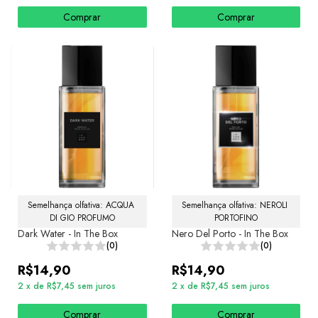
Comprar
Comprar
Semelhança olfativa: ACQUA 
Semelhança olfativa: NEROLI 
DI GIO PROFUMO
PORTOFINO
Dark Water - In The Box
Nero Del Porto - In The Box
(0)
(0)
R$14,90
R$14,90
2
x
de
R$7,45
sem juros
2
x
de
R$7,45
sem juros
Comprar
Comprar