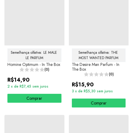
Semelhança olfativa: LE MALE 
Semelhança olfativa: THE 
LE PARFUM
MOST WANTED PARFUM
Homine Optimum - In The Box
The Desire Man Parfum - In
The Box
(0)
(0)
R$14,90
R$15,90
2
x
de
R$7,45
sem juros
3
x
de
R$5,30
sem juros
Comprar
Comprar