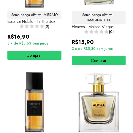
Semelhança olfativa: VIBRATO
Semelhança olfativa: 
IMAGINATION
Essenza Nobile - In The Box
(0)
Heaven - Maison Viegas
(0)
R$16,90
R$15,90
3
x
de
R$5,63
sem juros
3
x
de
R$5,30
sem juros
Comprar
Comprar