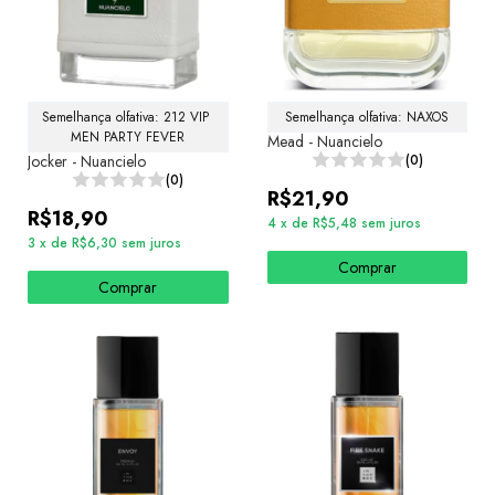
Semelhança olfativa: 212 VIP 
Semelhança olfativa: NAXOS
MEN PARTY FEVER
Mead - Nuancielo
Jocker - Nuancielo
(0)
(0)
R$21,90
R$18,90
4
x
de
R$5,48
sem juros
3
x
de
R$6,30
sem juros
Comprar
Comprar