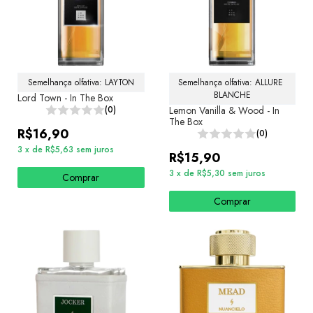
Semelhança olfativa: LAYTON
Semelhança olfativa: ALLURE 
BLANCHE
Lord Town - In The Box
(0)
Lemon Vanilla & Wood - In
The Box
R$16,90
(0)
3
x
de
R$5,63
sem juros
R$15,90
3
x
de
R$5,30
sem juros
Comprar
Comprar