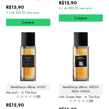
R$15,90
R$15,90
3
x
de
R$5,30
sem juros
3
x
de
R$5,30
sem juros
Comprar
Comprar
Semelhança olfativa: MYSLF
Semelhança olfativa: GREEN 
IRISH TWEED
Me and I - In The Box
(0)
Irish Green Man - In The Box
(0)
R$15,90