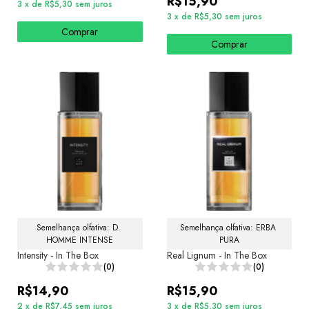
R$15,90
3
x
de
R$5,30
sem juros
3
x
de
R$5,30
sem juros
Comprar
Comprar
Semelhança olfativa: D. 
Semelhança olfativa: ERBA 
HOMME INTENSE
PURA
Intensity - In The Box
Real Lignum - In The Box
(0)
(0)
R$14,90
R$15,90
2
x
de
R$7,45
sem juros
3
x
de
R$5,30
sem juros