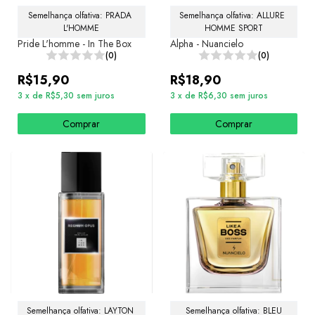
Semelhança olfativa: PRADA 
Semelhança olfativa: ALLURE 
L'HOMME
HOMME SPORT
Pride L'homme - In The Box
Alpha - Nuancielo
(0)
(0)
R$15,90
R$18,90
3
x
de
R$5,30
sem juros
3
x
de
R$6,30
sem juros
Comprar
Comprar
Semelhança olfativa: LAYTON 
Semelhança olfativa: BLEU