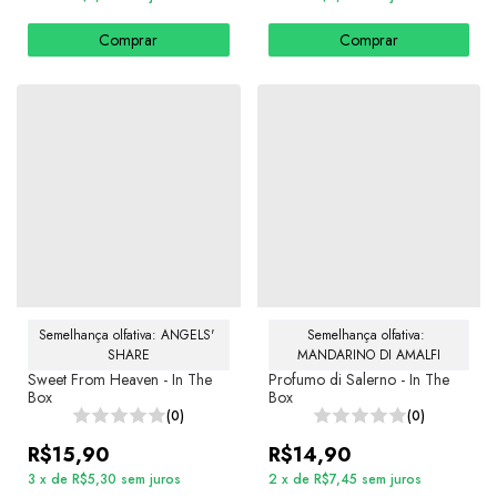
Comprar
Comprar
Semelhança olfativa: ANGELS' 
Semelhança olfativa: 
SHARE
MANDARINO DI AMALFI
Sweet From Heaven - In The
Profumo di Salerno - In The
Box
Box
(0)
(0)
R$15,90
R$14,90
3
x
de
R$5,30
sem juros
2
x
de
R$7,45
sem juros