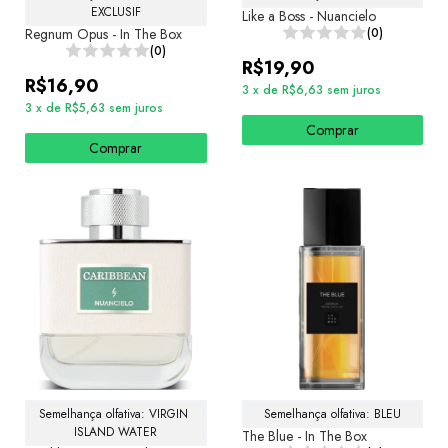
EXCLUSIF
Like a Boss - Nuancielo
Regnum Opus - In The Box
(0)
(0)
R$19,90
R$16,90
3
x
de
R$6,63
sem juros
3
x
de
R$5,63
sem juros
Comprar
Comprar
Semelhança olfativa: VIRGIN 
Semelhança olfativa: BLEU
ISLAND WATER
The Blue - In The Box