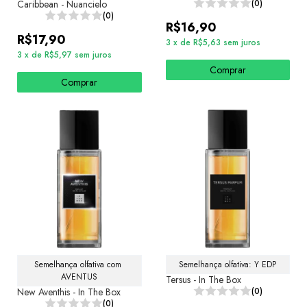
Caribbean - Nuancielo
(0)
(0)
R$16,90
R$17,90
3
x
de
R$5,63
sem juros
3
x
de
R$5,97
sem juros
Comprar
Comprar
Semelhança olfativa com 
Semelhança olfativa: Y EDP
AVENTUS
Tersus - In The Box
New Aventhis - In The Box
(0)
(0)