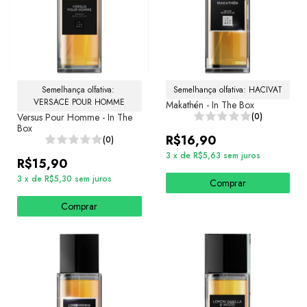
Semelhança olfativa: 
Semelhança olfativa: HACIVAT
VERSACE POUR HOMME
Makathén - In The Box
Versus Pour Homme - In The
(0)
Box
R$16,90
(0)
3
x
de
R$5,63
sem juros
R$15,90
3
x
de
R$5,30
sem juros
Comprar
Comprar