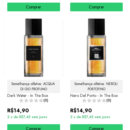
Comprar
Comprar
Semelhança olfativa: ACQUA 
Semelhança olfativa: NEROLI 
DI GIO PROFUMO
PORTOFINO
Dark Water - In The Box
Nero Del Porto - In The Box
(0)
(0)
R$14,90
R$14,90
2
x
de
R$7,45
sem juros
2
x
de
R$7,45
sem juros
Comprar
Comprar