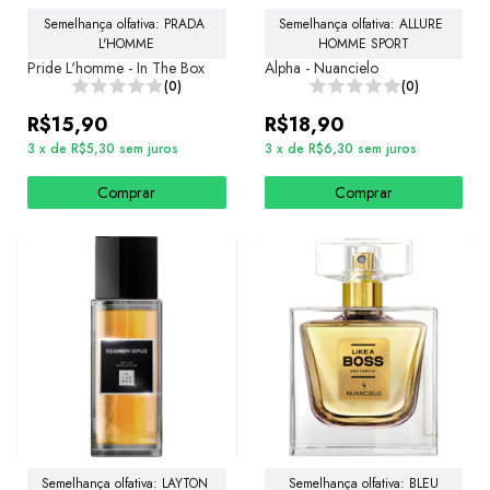
Semelhança olfativa: PRADA 
Semelhança olfativa: ALLURE 
L'HOMME
HOMME SPORT
Pride L'homme - In The Box
Alpha - Nuancielo
(0)
(0)
R$15,90
R$18,90
3
x
de
R$5,30
sem juros
3
x
de
R$6,30
sem juros
Comprar
Comprar
Semelhança olfativa: LAYTON 
Semelhança olfativa: BLEU