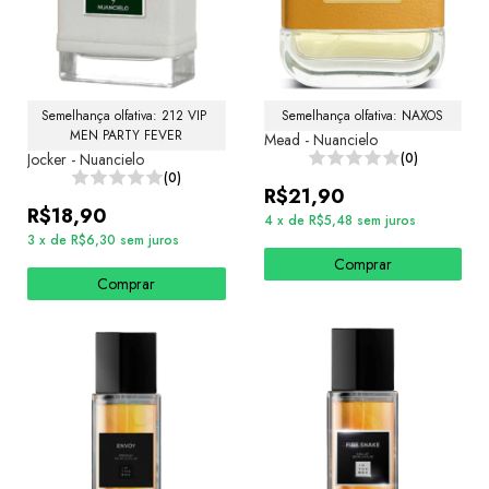
Semelhança olfativa: 212 VIP 
Semelhança olfativa: NAXOS
MEN PARTY FEVER
Mead - Nuancielo
Jocker - Nuancielo
(0)
(0)
R$21,90
R$18,90
4
x
de
R$5,48
sem juros
3
x
de
R$6,30
sem juros
Comprar
Comprar