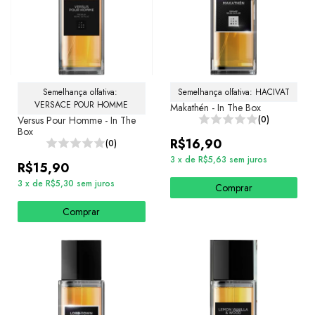
Semelhança olfativa: 
Semelhança olfativa: HACIVAT
VERSACE POUR HOMME
Makathén - In The Box
Versus Pour Homme - In The
(0)
Box
R$16,90
(0)
3
x
de
R$5,63
sem juros
R$15,90
3
x
de
R$5,30
sem juros
Comprar
Comprar