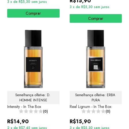
R$15,90
3
x
de
R$5,30
sem juros
3
x
de
R$5,30
sem juros
Comprar
Comprar
Semelhança olfativa: D. 
Semelhança olfativa: ERBA 
HOMME INTENSE
PURA
Intensity - In The Box
Real Lignum - In The Box
(0)
(0)
R$14,90
R$15,90
2
x
de
R$7,45
sem juros
3
x
de
R$5,30
sem juros