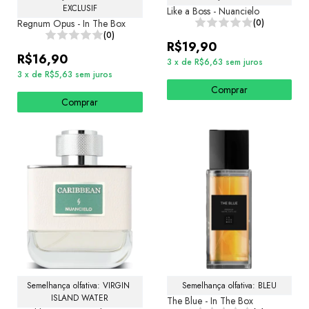
EXCLUSIF
Like a Boss - Nuancielo
Regnum Opus - In The Box
(0)
(0)
R$19,90
R$16,90
3
x
de
R$6,63
sem juros
3
x
de
R$5,63
sem juros
Comprar
Comprar
Semelhança olfativa: VIRGIN 
Semelhança olfativa: BLEU
ISLAND WATER
The Blue - In The Box