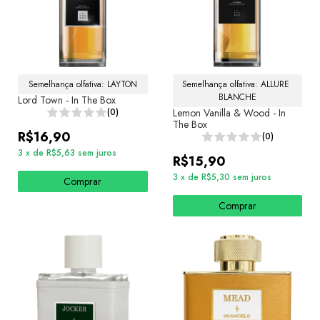
Semelhança olfativa: LAYTON
Semelhança olfativa: ALLURE 
BLANCHE
Lord Town - In The Box
(0)
Lemon Vanilla & Wood - In
The Box
R$16,90
(0)
3
x
de
R$5,63
sem juros
R$15,90
3
x
de
R$5,30
sem juros
Comprar
Comprar