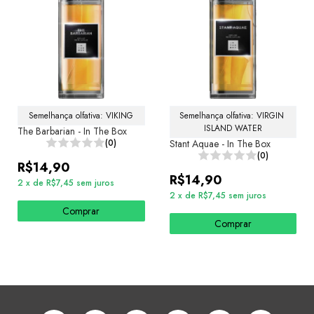
Semelhança olfativa: VIKING
Semelhança olfativa: VIRGIN 
ISLAND WATER
The Barbarian - In The Box
(0)
Stant Aquae - In The Box
(0)
R$14,90
R$14,90
2
x
de
R$7,45
sem juros
2
x
de
R$7,45
sem juros
Comprar
Comprar