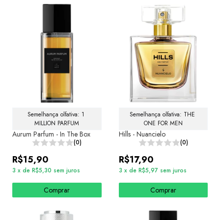
Semelhança olfativa: 1 
Semelhança olfativa: THE 
MILLION PARFUM
ONE FOR MEN
Aurum Parfum - In The Box
Hills - Nuancielo
(0)
(0)
R$15,90
R$17,90
3
x
de
R$5,30
sem juros
3
x
de
R$5,97
sem juros
Comprar
Comprar