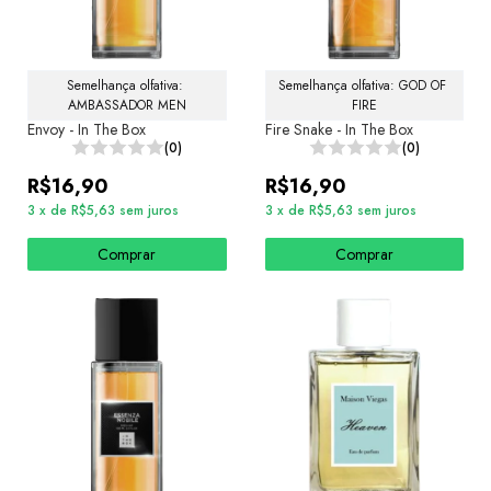
Semelhança olfativa: 
Semelhança olfativa: GOD OF 
AMBASSADOR MEN
FIRE
Envoy - In The Box
Fire Snake - In The Box
(0)
(0)
R$16,90
R$16,90
3
x
de
R$5,63
sem juros
3
x
de
R$5,63
sem juros
Comprar
Comprar