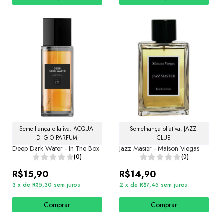
Semelhança olfativa: ACQUA 
Semelhança olfativa: JAZZ 
DI GIO PARFUM
CLUB
Deep Dark Water - In The Box
Jazz Master - Maison Viegas
(0)
(0)
R$15,90
R$14,90
3
x
de
R$5,30
sem juros
2
x
de
R$7,45
sem juros
Comprar
Comprar