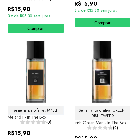
R$15,90
R$15,90
3
x
de
R$5,30
sem juros
3
x
de
R$5,30
sem juros
Comprar
Comprar
Semelhança olfativa: MYSLF
Semelhança olfativa: GREEN 
IRISH TWEED
Me and I - In The Box
(0)
Irish Green Man - In The Box
(0)
R$15,90