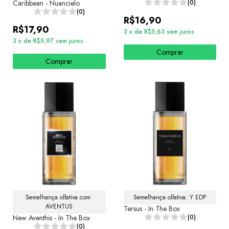
Caribbean - Nuancielo
(0)
(0)
R$16,90
R$17,90
3
x
de
R$5,63
sem juros
3
x
de
R$5,97
sem juros
Comprar
Comprar
Semelhança olfativa com 
Semelhança olfativa: Y EDP
AVENTUS
Tersus - In The Box
New Aventhis - In The Box
(0)
(0)