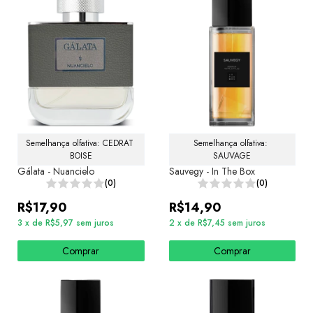
Semelhança olfativa: CEDRAT 
Semelhança olfativa: 
BOISE
SAUVAGE
Gálata - Nuancielo
Sauvegy - In The Box
(0)
(0)
R$17,90
R$14,90
3
x
de
R$5,97
sem juros
2
x
de
R$7,45
sem juros
Comprar
Comprar