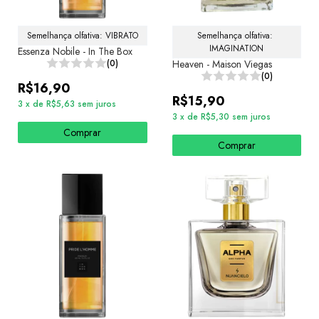
Semelhança olfativa: VIBRATO
Semelhança olfativa: 
IMAGINATION
Essenza Nobile - In The Box
(0)
Heaven - Maison Viegas
(0)
R$16,90
R$15,90
3
x
de
R$5,63
sem juros
3
x
de
R$5,30
sem juros
Comprar
Comprar