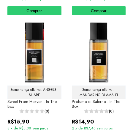
Comprar
Comprar
Semelhança olfativa: ANGELS' 
Semelhança olfativa: 
SHARE
MANDARINO DI AMALFI
Sweet From Heaven - In The
Profumo di Salerno - In The
Box
Box
(0)
(0)
R$15,90
R$14,90
3
x
de
R$5,30
sem juros
2
x
de
R$7,45
sem juros