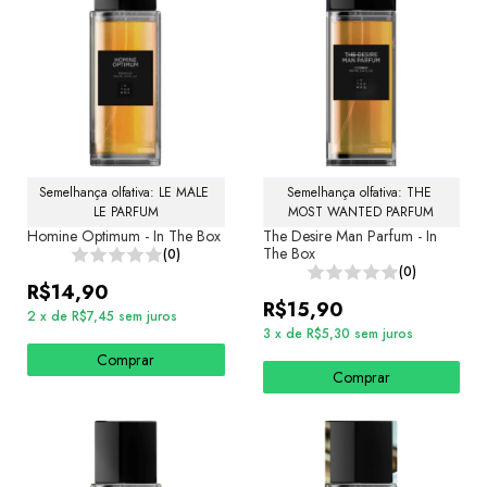
Semelhança olfativa: LE MALE 
Semelhança olfativa: THE 
LE PARFUM
MOST WANTED PARFUM
Homine Optimum - In The Box
The Desire Man Parfum - In
The Box
(0)
(0)
R$14,90
R$15,90
2
x
de
R$7,45
sem juros
3
x
de
R$5,30
sem juros
Comprar
Comprar