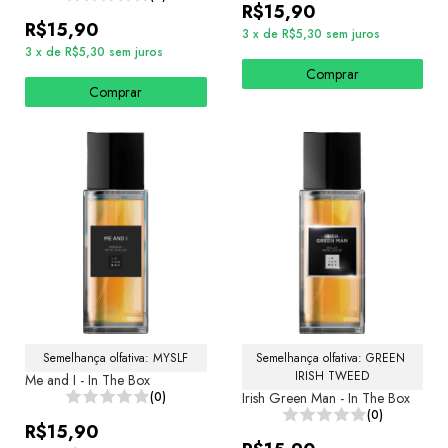
R$15,90
R$15,90
3
x
de
R$5,30
sem juros
3
x
de
R$5,30
sem juros
Comprar
Comprar
Semelhança olfativa: MYSLF
Semelhança olfativa: GREEN 
IRISH TWEED
Me and I - In The Box
(0)
Irish Green Man - In The Box
(0)
R$15,90