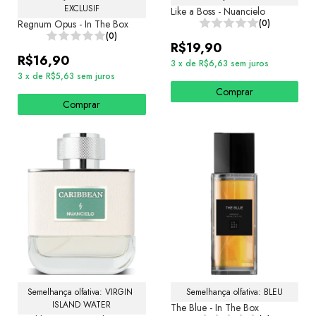
EXCLUSIF
Like a Boss - Nuancielo
Regnum Opus - In The Box
(0)
(0)
R$19,90
R$16,90
3
x
de
R$6,63
sem juros
3
x
de
R$5,63
sem juros
Comprar
Comprar
Semelhança olfativa: VIRGIN 
Semelhança olfativa: BLEU
ISLAND WATER
The Blue - In The Box