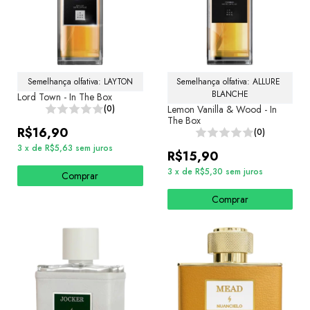
Semelhança olfativa: LAYTON
Semelhança olfativa: ALLURE 
BLANCHE
Lord Town - In The Box
(0)
Lemon Vanilla & Wood - In
The Box
R$16,90
(0)
3
x
de
R$5,63
sem juros
R$15,90
3
x
de
R$5,30
sem juros
Comprar
Comprar