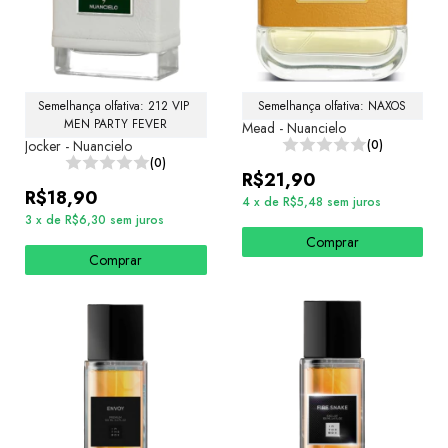
Semelhança olfativa: 212 VIP 
Semelhança olfativa: NAXOS
MEN PARTY FEVER
Mead - Nuancielo
Jocker - Nuancielo
(0)
(0)
R$21,90
R$18,90
4
x
de
R$5,48
sem juros
3
x
de
R$6,30
sem juros
Comprar
Comprar