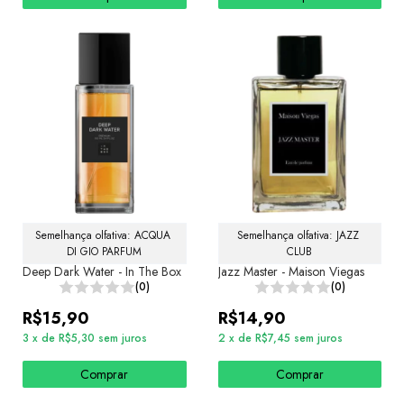
Semelhança olfativa: ACQUA 
Semelhança olfativa: JAZZ 
DI GIO PARFUM
CLUB
Deep Dark Water - In The Box
Jazz Master - Maison Viegas
(0)
(0)
R$15,90
R$14,90
3
x
de
R$5,30
sem juros
2
x
de
R$7,45
sem juros
Comprar
Comprar