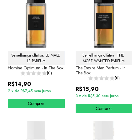
Semelhança olfativa: LE MALE 
Semelhança olfativa: THE 
LE PARFUM
MOST WANTED PARFUM
Homine Optimum - In The Box
The Desire Man Parfum - In
The Box
(0)
(0)
R$14,90
R$15,90
2
x
de
R$7,45
sem juros
3
x
de
R$5,30
sem juros
Comprar
Comprar