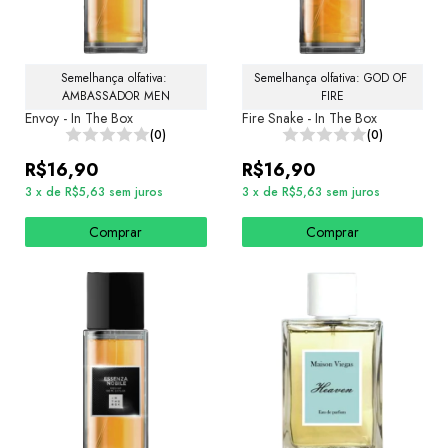
Semelhança olfativa: 
Semelhança olfativa: GOD OF 
AMBASSADOR MEN
FIRE
Envoy - In The Box
Fire Snake - In The Box
(0)
(0)
R$16,90
R$16,90
3
x
de
R$5,63
sem juros
3
x
de
R$5,63
sem juros
Comprar
Comprar