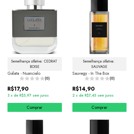
Semelhança olfativa: CEDRAT 
Semelhança olfativa: 
BOISE
SAUVAGE
Gálata - Nuancielo
Sauvegy - In The Box
(0)
(0)
R$17,90
R$14,90
3
x
de
R$5,97
sem juros
2
x
de
R$7,45
sem juros
Comprar
Comprar