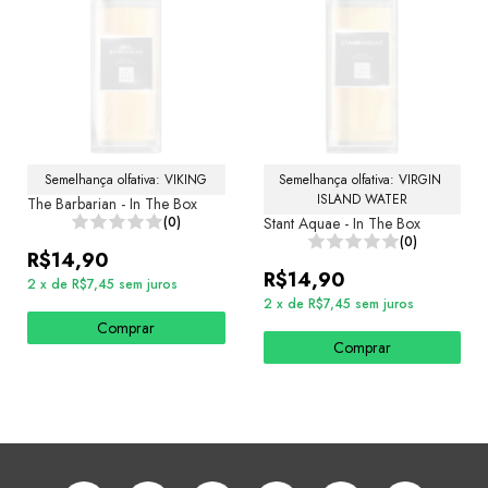
Semelhança olfativa: VIKING
Semelhança olfativa: VIRGIN 
ISLAND WATER
The Barbarian - In The Box
(0)
Stant Aquae - In The Box
(0)
R$14,90
R$14,90
2
x
de
R$7,45
sem juros
2
x
de
R$7,45
sem juros
Comprar
Comprar