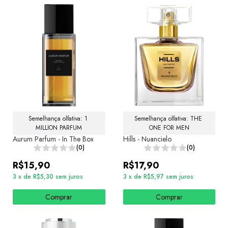
Semelhança olfativa: 1 
Semelhança olfativa: THE 
MILLION PARFUM
ONE FOR MEN
Aurum Parfum - In The Box
Hills - Nuancielo
(0)
(0)
R$15,90
R$17,90
3
x
de
R$5,30
sem juros
3
x
de
R$5,97
sem juros
Comprar
Comprar