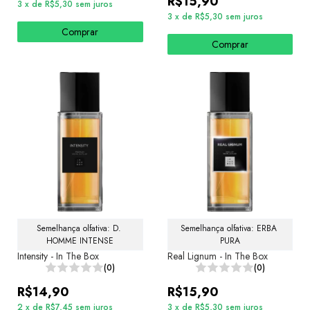
R$15,90
3
x
de
R$5,30
sem juros
3
x
de
R$5,30
sem juros
Comprar
Comprar
Semelhança olfativa: D. 
Semelhança olfativa: ERBA 
HOMME INTENSE
PURA
Intensity - In The Box
Real Lignum - In The Box
(0)
(0)
R$14,90
R$15,90
2
x
de
R$7,45
sem juros
3
x
de
R$5,30
sem juros