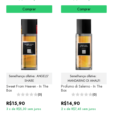
Comprar
Comprar
Semelhança olfativa: ANGELS' 
Semelhança olfativa: 
SHARE
MANDARINO DI AMALFI
Sweet From Heaven - In The
Profumo di Salerno - In The
Box
Box
(0)
(0)
R$15,90
R$14,90
3
x
de
R$5,30
sem juros
2
x
de
R$7,45
sem juros