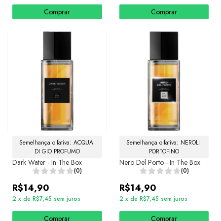
Comprar
Comprar
Semelhança olfativa: ACQUA 
Semelhança olfativa: NEROLI 
DI GIO PROFUMO
PORTOFINO
Dark Water - In The Box
Nero Del Porto - In The Box
(0)
(0)
R$14,90
R$14,90
2
x
de
R$7,45
sem juros
2
x
de
R$7,45
sem juros
Comprar
Comprar