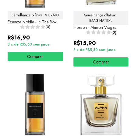
Semelhança olfativa: VIBRATO
Semelhança olfativa: 
IMAGINATION
Essenza Nobile - In The Box
(0)
Heaven - Maison Viegas
(0)
R$16,90
R$15,90
3
x
de
R$5,63
sem juros
3
x
de
R$5,30
sem juros
Comprar
Comprar