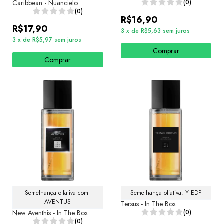
Caribbean - Nuancielo
(0)
(0)
R$16,90
R$17,90
3
x
de
R$5,63
sem juros
3
x
de
R$5,97
sem juros
Comprar
Comprar
Semelhança olfativa com 
Semelhança olfativa: Y EDP
AVENTUS
Tersus - In The Box
New Aventhis - In The Box
(0)
(0)