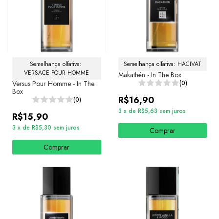
Semelhança olfativa: 
Semelhança olfativa: HACIVAT
VERSACE POUR HOMME
Makathén - In The Box
Versus Pour Homme - In The
(0)
Box
R$16,90
(0)
3
x
de
R$5,63
sem juros
R$15,90
3
x
de
R$5,30
sem juros
Comprar
Comprar