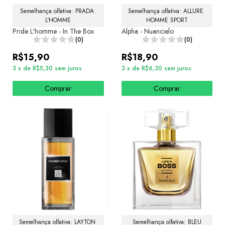
Semelhança olfativa: PRADA 
Semelhança olfativa: ALLURE 
L'HOMME
HOMME SPORT
Pride L'homme - In The Box
Alpha - Nuancielo
(0)
(0)
R$15,90
R$18,90
3
x
de
R$5,30
sem juros
3
x
de
R$6,30
sem juros
Comprar
Comprar
Semelhança olfativa: LAYTON 
Semelhança olfativa: BLEU