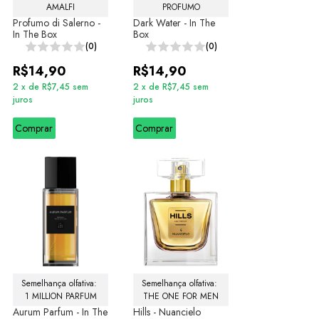
AMALFI
PROFUMO
Profumo di Salerno -
Dark Water - In The
In The Box
Box
(0)
(0)
R$14,90
R$14,90
2
x
de
R$7,45
sem
2
x
de
R$7,45
sem
juros
juros
Comprar
Comprar
Semelhança olfativa: 
Semelhança olfativa: 
1 MILLION PARFUM
THE ONE FOR MEN
Aurum Parfum - In The
Hills - Nuancielo