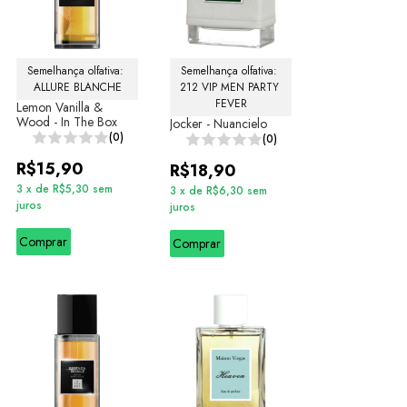
Semelhança olfativa: 
Semelhança olfativa: 
ALLURE BLANCHE
212 VIP MEN PARTY 
FEVER
Lemon Vanilla &
Wood - In The Box
Jocker - Nuancielo
(0)
(0)
R$15,90
R$18,90
3
x
de
R$5,30
sem
3
x
de
R$6,30
sem
juros
juros
Comprar
Comprar