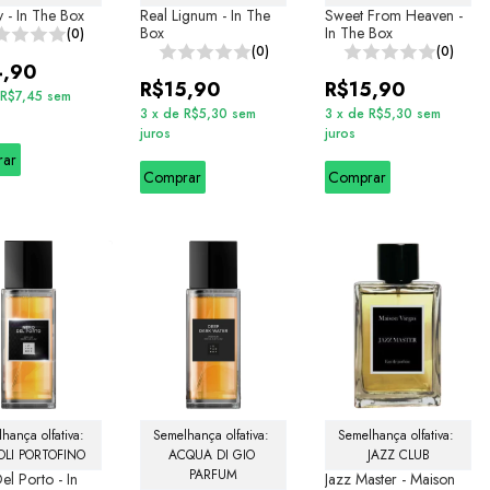
ty - In The Box
Real Lignum - In The
Sweet From Heaven -
Box
In The Box
(0)
(0)
(0)
4,90
R$15,90
R$15,90
R$7,45
sem
3
x
de
R$5,30
sem
3
x
de
R$5,30
sem
juros
juros
rar
Comprar
Comprar
hança olfativa: 
Semelhança olfativa: 
Semelhança olfativa: 
LI PORTOFINO
ACQUA DI GIO 
JAZZ CLUB
PARFUM
el Porto - In
Jazz Master - Maison