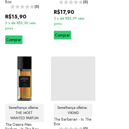
Box
(0)
(0)
R$17,90
R$15,90
3
x
de
R$5,97
sem
3
x
de
R$5,30
sem
juros
juros
Comprar
Comprar
Semelhança olfativa: 
Semelhança olfativa: 
THE MOST 
VIKING
WANTED PARFUM
The Barbarian - In The
Box
The Desire Man
(0)