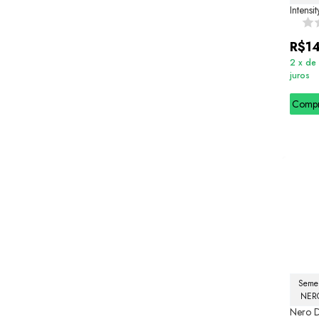
Intensi
R$1
2
x
de
juros
Comp
Semel
NERO
Nero D