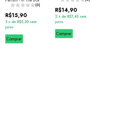
Parfum - In The Box
(0)
R$14,90
R$15,90
2
x
de
R$7,45
sem
3
x
de
R$5,30
sem
juros
juros
Comprar
Comprar