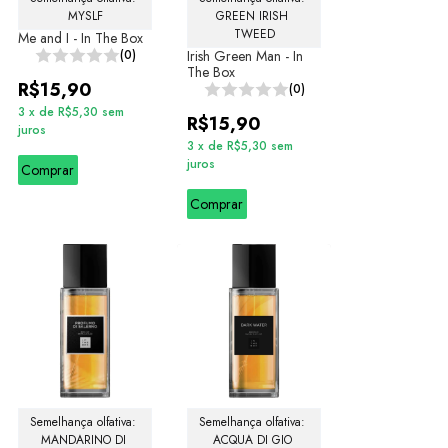
MYSLF
GREEN IRISH 
TWEED
Me and I - In The Box
(0)
Irish Green Man - In
The Box
R$15,90
(0)
3
x
de
R$5,30
sem
R$15,90
juros
3
x
de
R$5,30
sem
juros
Comprar
Comprar
Semelhança olfativa: 
Semelhança olfativa: 
MANDARINO DI 
ACQUA DI GIO 