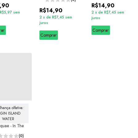
,90
R$14,90
R$14,90
R$5,97
sem
2
x
de
R$7,45
sem
2
x
de
R$7,45
sem
juros
juros
rar
Comprar
Comprar
hança olfativa: 
RGIN ISLAND 
WATER
Aquae - In The
(0)