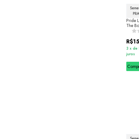
Semel
PR
Pride 
The B
R$1
3
x
de
juros
Comp
Semel