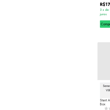
R$17
3
x
de
juros
Comp
Semel
VI
Stant 
Box