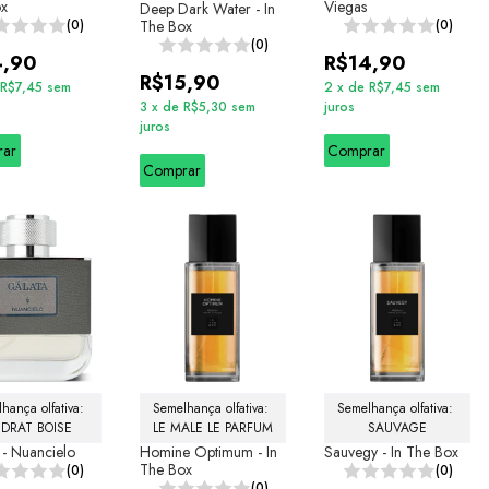
ox
Viegas
Deep Dark Water - In
(0)
The Box
(0)
(0)
4,90
R$14,90
R$15,90
R$7,45
sem
2
x
de
R$7,45
sem
3
x
de
R$5,30
sem
juros
juros
rar
Comprar
Comprar
hança olfativa: 
Semelhança olfativa: 
Semelhança olfativa: 
DRAT BOISE
LE MALE LE PARFUM
SAUVAGE
 - Nuancielo
Homine Optimum - In
Sauvegy - In The Box
The Box
(0)
(0)
(0)