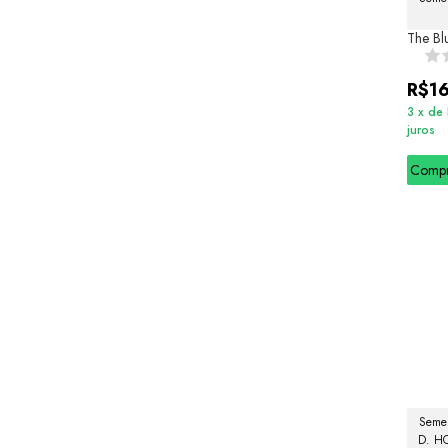
The Bl
R$1
3
x
de
juros
Comp
Semel
D. H