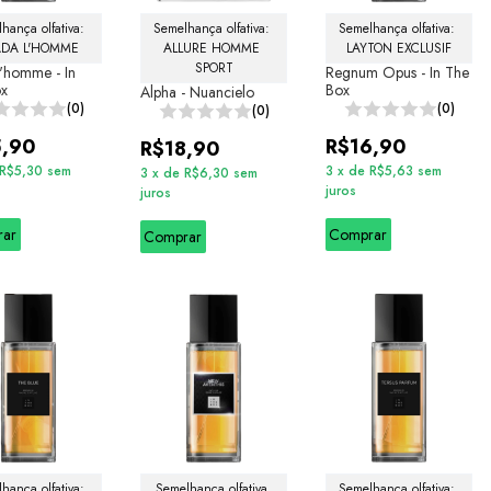
hança olfativa: 
Semelhança olfativa: 
Semelhança olfativa: 
ADA L'HOMME
ALLURE HOMME 
LAYTON EXCLUSIF
SPORT
L'homme - In
Regnum Opus - In The
ox
Box
Alpha - Nuancielo
(0)
(0)
(0)
5,90
R$16,90
R$18,90
R$5,30
sem
3
x
de
R$5,63
sem
3
x
de
R$6,30
sem
juros
juros
rar
Comprar
Comprar
hança olfativa: 
Semelhança olfativa 
Semelhança olfativa: 