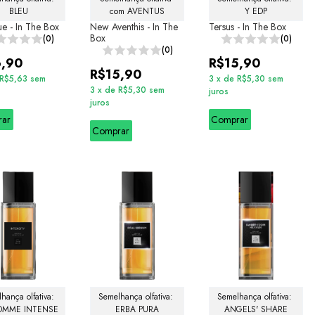
BLEU
com AVENTUS
Y EDP
ue - In The Box
New Aventhis - In The
Tersus - In The Box
Box
(0)
(0)
(0)
6,90
R$15,90
R$15,90
R$5,63
sem
3
x
de
R$5,30
sem
3
x
de
R$5,30
sem
juros
juros
rar
Comprar
Comprar
hança olfativa: 
Semelhança olfativa: 
Semelhança olfativa: 
OMME INTENSE
ERBA PURA
ANGELS' SHARE