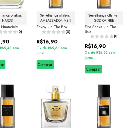
hança olfativa: 
Semelhança olfativa: 
Semelhança olfativa: 
NAXOS
AMBASSADOR MEN
GOD OF FIRE
 Nuancielo
Envoy - In The Box
Fire Snake - In The
Box
(0)
(0)
(0)
1,90
R$16,90
R$16,90
R$5,48
sem
3
x
de
R$5,63
sem
3
x
de
R$5,63
sem
juros
juros
rar
Comprar
Comprar