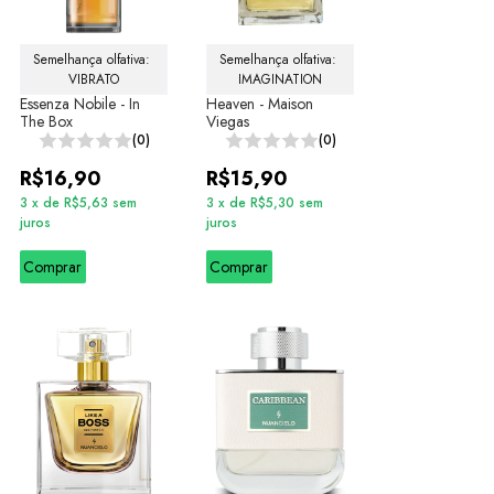
Semelhança olfativa: 
Semelhança olfativa: 
VIBRATO
IMAGINATION
Essenza Nobile - In
Heaven - Maison
The Box
Viegas
(0)
(0)
R$16,90
R$15,90
3
x
de
R$5,63
sem
3
x
de
R$5,30
sem
juros
juros
Comprar
Comprar