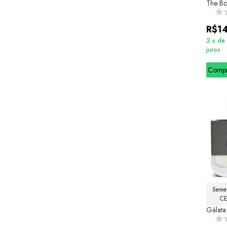
The B
R$1
2
x
de
juros
Comp
Semel
CE
Gálata