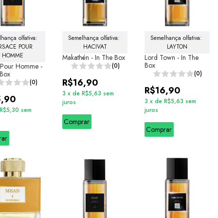
hança olfativa: 
Semelhança olfativa: 
Semelhança olfativa: 
RSACE POUR 
HACIVAT
LAYTON
HOMME
Makathén - In The Box
Lord Town - In The
Box
 Pour Homme -
(0)
 Box
(0)
R$16,90
(0)
R$16,90
3
x
de
R$5,63
sem
5,90
3
x
de
R$5,63
sem
juros
R$5,30
sem
juros
Comprar
Comprar
rar