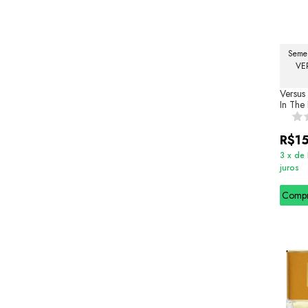
Semel
VE
Versus
In The
R$1
3
x
de
juros
Comp