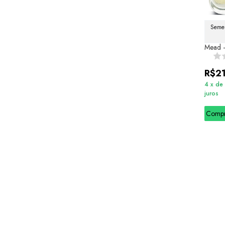
Semel
Mead -
R$2
4
x
de
juros
Comp