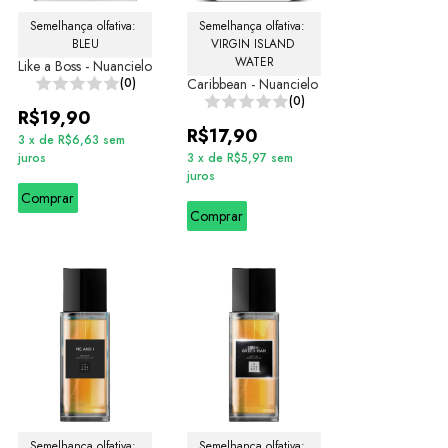
Semelhança olfativa: 
Semelhança olfativa: 
BLEU
VIRGIN ISLAND 
WATER
Like a Boss - Nuancielo
(0)
Caribbean - Nuancielo
(0)
R$19,90
R$17,90
3
x
de
R$6,63
sem
juros
3
x
de
R$5,97
sem
juros
Comprar
Comprar
Semelhança olfativa: 
Semelhança olfativa: 