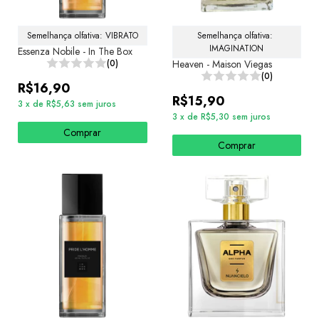
Semelhança olfativa: VIBRATO
Semelhança olfativa: 
IMAGINATION
Essenza Nobile - In The Box
(0)
Heaven - Maison Viegas
(0)
R$16,90
R$15,90
3
x
de
R$5,63
sem juros
3
x
de
R$5,30
sem juros
Comprar
Comprar