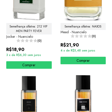
Semelhança olfativa: 212 VIP 
Semelhança olfativa: NAXOS
MEN PARTY FEVER
Mead - Nuancielo
Jocker - Nuancielo
(0)
(0)
R$21,90
R$18,90
4
x
de
R$5,48
sem juros
3
x
de
R$6,30
sem juros
Comprar
Comprar