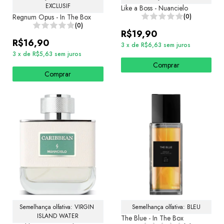
EXCLUSIF
Like a Boss - Nuancielo
Regnum Opus - In The Box
(0)
(0)
R$19,90
R$16,90
3
x
de
R$6,63
sem juros
3
x
de
R$5,63
sem juros
Comprar
Comprar
Semelhança olfativa: VIRGIN 
Semelhança olfativa: BLEU
ISLAND WATER
The Blue - In The Box