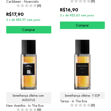
Caribbean - Nuancielo
(0)
(0)
R$16,90
R$17,90
3
x
de
R$5,63
sem juros
3
x
de
R$5,97
sem juros
Comprar
Comprar
Semelhança olfativa com 
Semelhança olfativa: Y EDP
AVENTUS
Tersus - In The Box
New Aventhis - In The Box
(0)
(0)