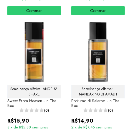
Comprar
Comprar
Semelhança olfativa: ANGELS' 
Semelhança olfativa: 
SHARE
MANDARINO DI AMALFI
Sweet From Heaven - In The
Profumo di Salerno - In The
Box
Box
(0)
(0)
R$15,90
R$14,90
3
x
de
R$5,30
sem juros
2
x
de
R$7,45
sem juros