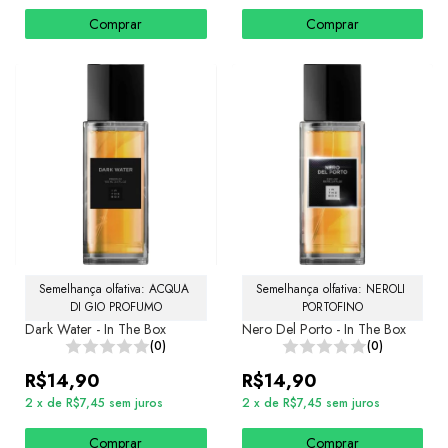
Comprar
Comprar
Semelhança olfativa: ACQUA 
Semelhança olfativa: NEROLI 
DI GIO PROFUMO
PORTOFINO
Dark Water - In The Box
Nero Del Porto - In The Box
(0)
(0)
R$14,90
R$14,90
2
x
de
R$7,45
sem juros
2
x
de
R$7,45
sem juros
Comprar
Comprar