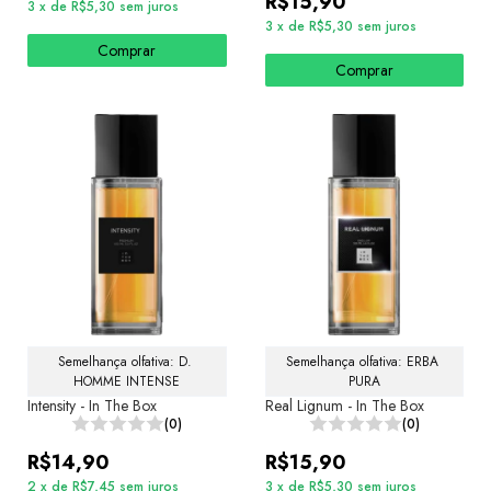
R$15,90
3
x
de
R$5,30
sem juros
3
x
de
R$5,30
sem juros
Comprar
Comprar
Semelhança olfativa: D. 
Semelhança olfativa: ERBA 
HOMME INTENSE
PURA
Intensity - In The Box
Real Lignum - In The Box
(0)
(0)
R$14,90
R$15,90
2
x
de
R$7,45
sem juros
3
x
de
R$5,30
sem juros