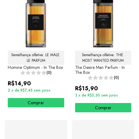
Semelhança olfativa: LE MALE 
Semelhança olfativa: THE 
LE PARFUM
MOST WANTED PARFUM
Homine Optimum - In The Box
The Desire Man Parfum - In
The Box
(0)
(0)
R$14,90
R$15,90
2
x
de
R$7,45
sem juros
3
x
de
R$5,30
sem juros
Comprar
Comprar