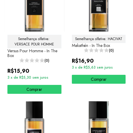
Semelhança olfativa: 
Semelhança olfativa: HACIVAT
VERSACE POUR HOMME
Makathén - In The Box
Versus Pour Homme - In The
(0)
Box
R$16,90
(0)
3
x
de
R$5,63
sem juros
R$15,90
3
x
de
R$5,30
sem juros
Comprar
Comprar