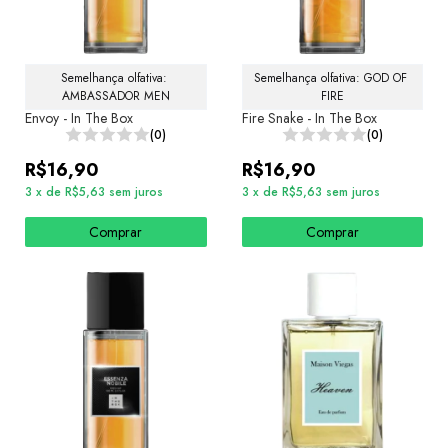
Semelhança olfativa: 
Semelhança olfativa: GOD OF 
AMBASSADOR MEN
FIRE
Envoy - In The Box
Fire Snake - In The Box
(0)
(0)
R$16,90
R$16,90
3
x
de
R$5,63
sem juros
3
x
de
R$5,63
sem juros
Comprar
Comprar