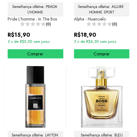
Semelhança olfativa: PRADA 
Semelhança olfativa: ALLURE 
L'HOMME
HOMME SPORT
Pride L'homme - In The Box
Alpha - Nuancielo
(0)
(0)
R$15,90
R$18,90
3
x
de
R$5,30
sem juros
3
x
de
R$6,30
sem juros
Comprar
Comprar
Semelhança olfativa: LAYTON 
Semelhança olfativa: BLEU