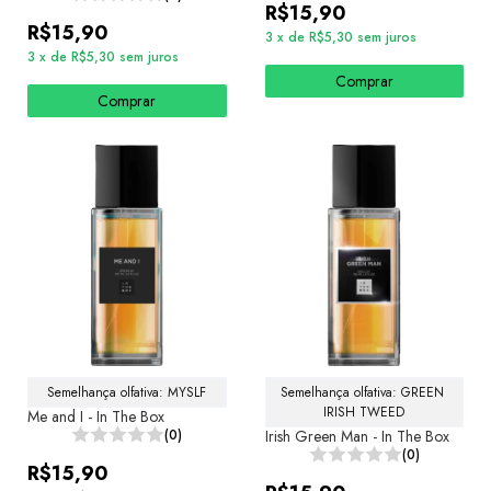
R$15,90
R$15,90
3
x
de
R$5,30
sem juros
3
x
de
R$5,30
sem juros
Comprar
Comprar
Semelhança olfativa: MYSLF
Semelhança olfativa: GREEN 
IRISH TWEED
Me and I - In The Box
(0)
Irish Green Man - In The Box
(0)
R$15,90