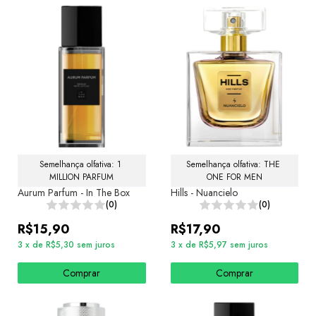
Semelhança olfativa: 1 
Semelhança olfativa: THE 
MILLION PARFUM
ONE FOR MEN
Aurum Parfum - In The Box
Hills - Nuancielo
(0)
(0)
R$15,90
R$17,90
3
x
de
R$5,30
sem juros
3
x
de
R$5,97
sem juros
Comprar
Comprar