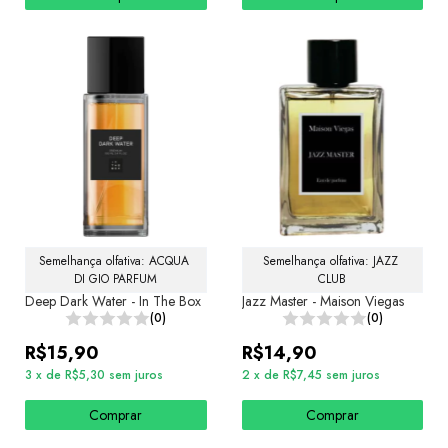
Semelhança olfativa: ACQUA 
Semelhança olfativa: JAZZ 
DI GIO PARFUM
CLUB
Deep Dark Water - In The Box
Jazz Master - Maison Viegas
(0)
(0)
R$15,90
R$14,90
3
x
de
R$5,30
sem juros
2
x
de
R$7,45
sem juros
Comprar
Comprar