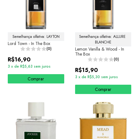
Semelhança olfativa: LAYTON
Semelhança olfativa: ALLURE 
BLANCHE
Lord Town - In The Box
(0)
Lemon Vanilla & Wood - In
The Box
R$16,90
(0)
3
x
de
R$5,63
sem juros
R$15,90
3
x
de
R$5,30
sem juros
Comprar
Comprar