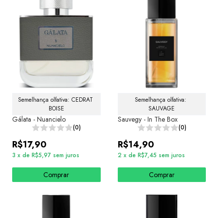
Semelhança olfativa: CEDRAT 
Semelhança olfativa: 
BOISE
SAUVAGE
Gálata - Nuancielo
Sauvegy - In The Box
(0)
(0)
R$17,90
R$14,90
3
x
de
R$5,97
sem juros
2
x
de
R$7,45
sem juros
Comprar
Comprar