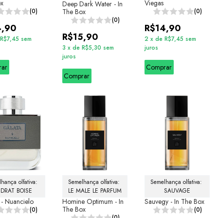
ox
Viegas
Deep Dark Water - In
(0)
The Box
(0)
(0)
4,90
R$14,90
R$15,90
R$7,45
sem
2
x
de
R$7,45
sem
3
x
de
R$5,30
sem
juros
juros
rar
Comprar
Comprar
hança olfativa: 
Semelhança olfativa: 
Semelhança olfativa: 
DRAT BOISE
LE MALE LE PARFUM
SAUVAGE
 - Nuancielo
Homine Optimum - In
Sauvegy - In The Box
The Box
(0)
(0)
(0)