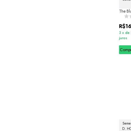
The Bl
R$1
3
x
de
juros
Comp
Semel
D. H