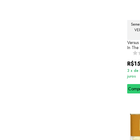
Semel
VE
Versus
In The
R$1
3
x
de
juros
Comp