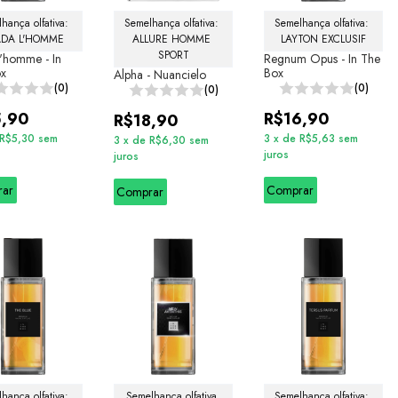
hança olfativa: 
Semelhança olfativa: 
Semelhança olfativa: 
ADA L'HOMME
ALLURE HOMME 
LAYTON EXCLUSIF
SPORT
L'homme - In
Regnum Opus - In The
ox
Box
Alpha - Nuancielo
(0)
(0)
(0)
5,90
R$16,90
R$18,90
R$5,30
sem
3
x
de
R$5,63
sem
3
x
de
R$6,30
sem
juros
juros
rar
Comprar
Comprar
hança olfativa: 
Semelhança olfativa 
Semelhança olfativa: 