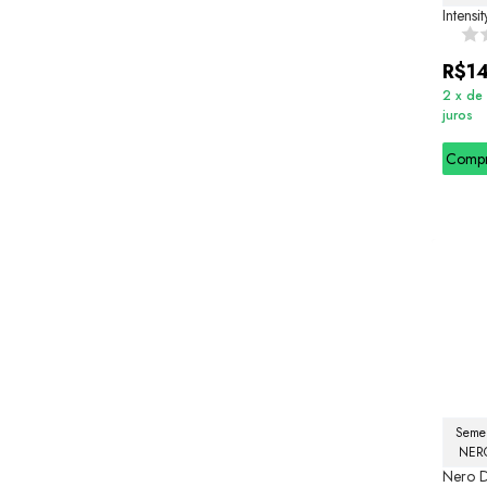
Intensi
R$1
2
x
de
juros
Comp
Semel
NERO
Nero D