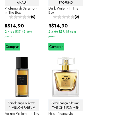
AMALFI
PROFUMO
Profumo di Salerno -
Dark Water - In The
In The Box
Box
(0)
(0)
R$14,90
R$14,90
2
x
de
R$7,45
sem
2
x
de
R$7,45
sem
juros
juros
Comprar
Comprar
Semelhança olfativa: 
Semelhança olfativa: 
1 MILLION PARFUM
THE ONE FOR MEN
Aurum Parfum - In The
Hills - Nuancielo