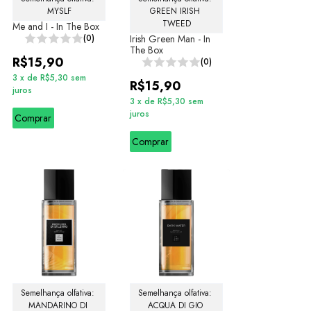
MYSLF
GREEN IRISH 
TWEED
Me and I - In The Box
(0)
Irish Green Man - In
The Box
R$15,90
(0)
3
x
de
R$5,30
sem
R$15,90
juros
3
x
de
R$5,30
sem
juros
Comprar
Comprar
Semelhança olfativa: 
Semelhança olfativa: 
MANDARINO DI 
ACQUA DI GIO 