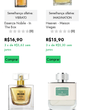
Semelhança olfativa: 
Semelhança olfativa: 
VIBRATO
IMAGINATION
Essenza Nobile - In
Heaven - Maison
The Box
Viegas
(0)
(0)
R$16,90
R$15,90
3
x
de
R$5,63
sem
3
x
de
R$5,30
sem
juros
juros
Comprar
Comprar