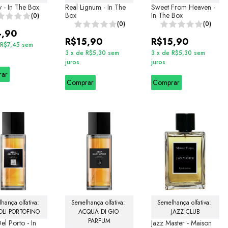
ty - In The Box
Real Lignum - In The
Sweet From Heaven -
Box
In The Box
(0)
(0)
(0)
4,90
R$15,90
R$15,90
R$7,45
sem
3
x
de
R$5,30
sem
3
x
de
R$5,30
sem
juros
juros
rar
Comprar
Comprar
hança olfativa: 
Semelhança olfativa: 
Semelhança olfativa: 
LI PORTOFINO
ACQUA DI GIO 
JAZZ CLUB
PARFUM
el Porto - In
Jazz Master - Maison