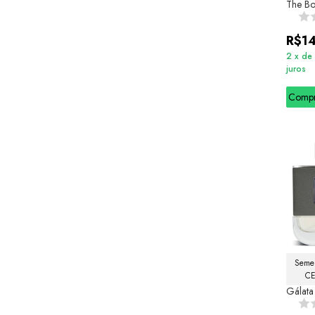
The B
R$1
2
x
de
juros
Comp
Semel
CE
Gálata