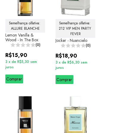
Semelhança olfativa: 
Semelhança olfativa: 
ALLURE BLANCHE
212 VIP MEN PARTY 
FEVER
Lemon Vanilla &
Wood - In The Box
Jocker - Nuancielo
(0)
(0)
R$15,90
R$18,90
3
x
de
R$5,30
sem
3
x
de
R$6,30
sem
juros
juros
Comprar
Comprar