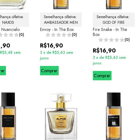
hança olfativa: 
Semelhança olfativa: 
Semelhança olfativa: 
NAXOS
AMBASSADOR MEN
GOD OF FIRE
 Nuancielo
Envoy - In The Box
Fire Snake - In The
Box
(0)
(0)
(0)
1,90
R$16,90
R$16,90
R$5,48
sem
3
x
de
R$5,63
sem
3
x
de
R$5,63
sem
juros
juros
rar
Comprar
Comprar