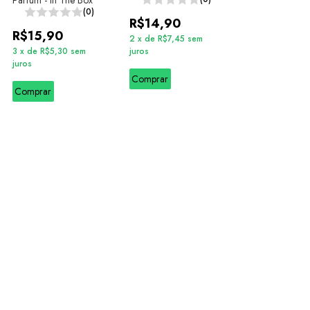
Parfum - In The Box
(0)
R$14,90
R$15,90
2
x
de
R$7,45
sem
3
x
de
R$5,30
sem
juros
juros
Comprar
Comprar