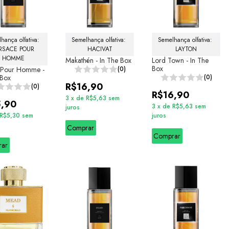
hança olfativa: 
Semelhança olfativa: 
Semelhança olfativa: 
RSACE POUR 
HACIVAT
LAYTON
HOMME
Makathén - In The Box
Lord Town - In The
Box
 Pour Homme -
(0)
 Box
(0)
R$16,90
(0)
R$16,90
3
x
de
R$5,63
sem
5,90
3
x
de
R$5,63
sem
juros
R$5,30
sem
juros
Comprar
Comprar
rar