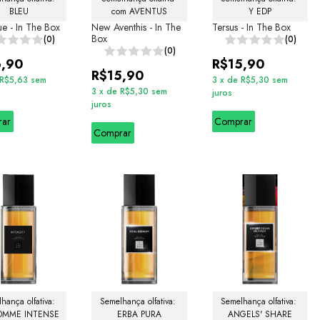
BLEU
com AVENTUS
Y EDP
ue - In The Box
New Aventhis - In The
Tersus - In The Box
Box
(0)
(0)
(0)
6,90
R$15,90
R$15,90
R$5,63
sem
3
x
de
R$5,30
sem
3
x
de
R$5,30
sem
juros
juros
rar
Comprar
Comprar
hança olfativa: 
Semelhança olfativa: 
Semelhança olfativa: 
OMME INTENSE
ERBA PURA
ANGELS' SHARE