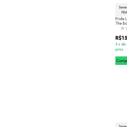
Semel
PR
Pride 
The B
R$1
3
x
de
juros
Comp
Semel