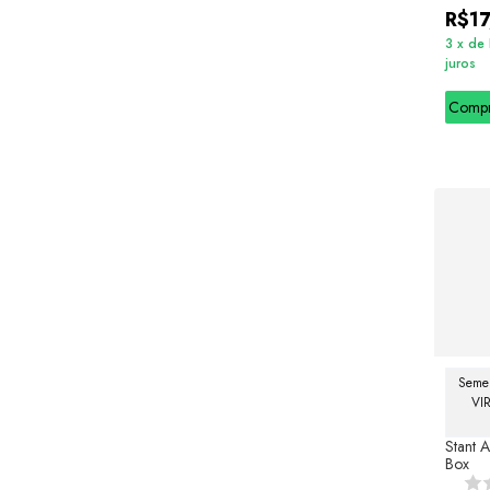
R$17
3
x
de
juros
Comp
Semel
VI
Stant 
Box