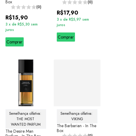
Box
(0)
(0)
R$17,90
R$15,90
3
x
de
R$5,97
sem
3
x
de
R$5,30
sem
juros
juros
Comprar
Comprar
Semelhança olfativa: 
Semelhança olfativa: 
THE MOST 
VIKING
WANTED PARFUM
The Barbarian - In The
Box
The Desire Man
(0)