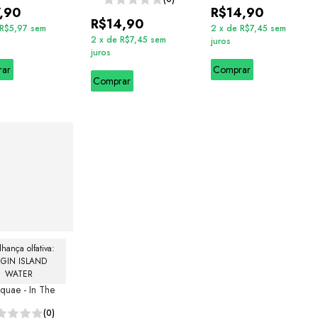
,90
R$14,90
R$14,90
R$5,97
sem
2
x
de
R$7,45
sem
2
x
de
R$7,45
sem
juros
juros
rar
Comprar
Comprar
hança olfativa: 
RGIN ISLAND 
WATER
Aquae - In The
(0)