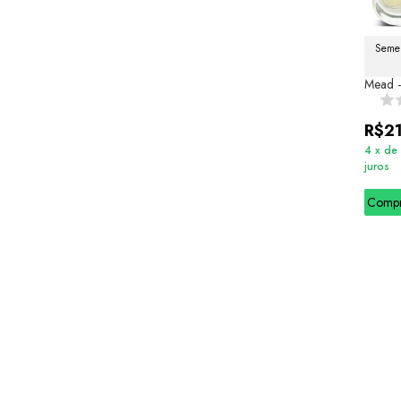
Semel
Mead -
R$2
4
x
de
juros
Comp