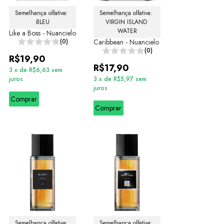
Semelhança olfativa: 
Semelhança olfativa: 
BLEU
VIRGIN ISLAND 
WATER
Like a Boss - Nuancielo
(0)
Caribbean - Nuancielo
(0)
R$19,90
R$17,90
3
x
de
R$6,63
sem
juros
3
x
de
R$5,97
sem
juros
Comprar
Comprar
Semelhança olfativa: 
Semelhança olfativa: 