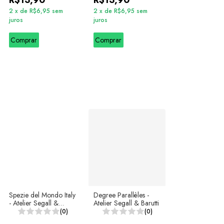
R$13,90
R$13,90
2
x
de
R$6,95
sem
2
x
de
R$6,95
sem
juros
juros
Comprar
Comprar
Spezie del Mondo Italy
Degree Parallèles -
- Atelier Segall &
Atelier Segall & Barutti
Barutti
(0)
(0)