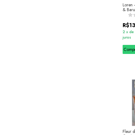
Loren -
& Barut
R$1
2
x
de
juros
Comp
Fleur d