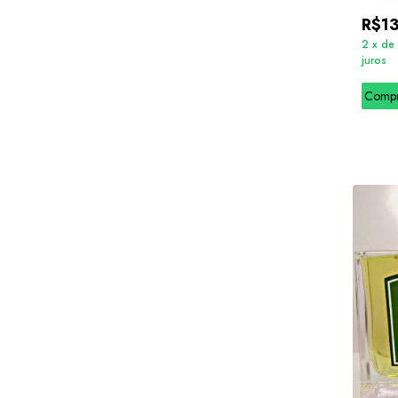
R$1
2
x
de
juros
Comp