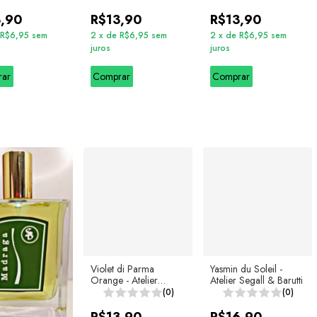
3,90
R$13,90
R$13,90
R$6,95
sem
2
x
de
R$6,95
sem
2
x
de
R$6,95
sem
juros
juros
rar
Comprar
Comprar
Violet di Parma
Yasmin du Soleil -
Orange - Atelier
Atelier Segall & Barutti
Segall & Barutti
(0)
(0)