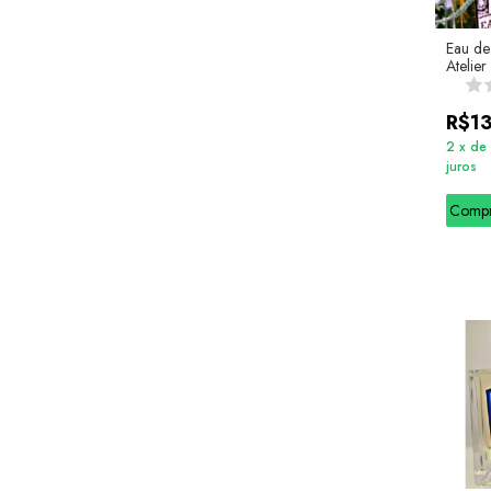
Eau de
Atelier
R$1
2
x
de
juros
Comp