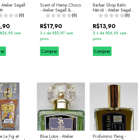
 Atelier Segall
Scent of Hemp Choco
Barber Shop Balm
ti
- Atelier Segall &
Néroli - Atelier Segall
Barutti
& Barutti
(0)
(0)
(0)
3,90
R$17,90
R$13,90
R$6,95
sem
3
x
de
R$5,97
sem
2
x
de
R$6,95
sem
juros
juros
rar
Comprar
Comprar
e La Fig et
Blue Lotus - Atelier
Profummo Ylang -