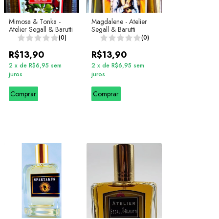
Mimosa & Tonka -
Magdalene - Atelier
Atelier Segall & Barutti
Segall & Barutti
(0)
(0)
R$13,90
R$13,90
2
x
de
R$6,95
sem
2
x
de
R$6,95
sem
juros
juros
Comprar
Comprar