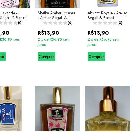
 Lavande -
Sheike Âmbar Incense
Absinto Royale - Atelier
 Segall & Barutti
- Atelier Segall &
Segall & Barutti
Barutti
(0)
(0)
(0)
3,90
R$13,90
R$13,90
R$6,95
sem
2
x
de
R$6,95
sem
2
x
de
R$6,95
sem
juros
juros
rar
Comprar
Comprar