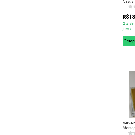
Cassis 
& Barut
R$1
2
x
de
juros
Comp
Vervei
Montag
Segall 