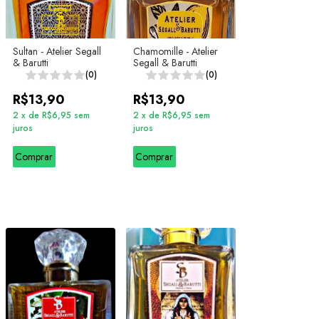
Sultan - Atelier Segall
Chamomille - Atelier
& Barutti
Segall & Barutti
(0)
(0)
R$13,90
R$13,90
2
x
de
R$6,95
sem
2
x
de
R$6,95
sem
juros
juros
Comprar
Comprar