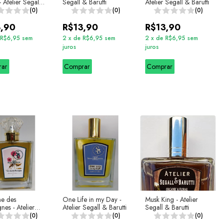
- Atelier Segall
Segall & Barutti
Atelier Segall & Barutti
ti
(0)
(0)
(0)
3,90
R$13,90
R$13,90
R$6,95
sem
2
x
de
R$6,95
sem
2
x
de
R$6,95
sem
juros
juros
rar
Comprar
Comprar
ne des
One Life in my Day -
Musk King - Atelier
nes - Atelier
Atelier Segall & Barutti
Segall & Barutti
& Barutti
(0)
(0)
(0)