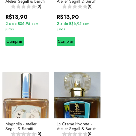
Atelier Segall & Barutti
Atelier Segall & Barutti
(0)
(0)
R$13,90
R$13,90
2
x
de
R$6,95
sem
2
x
de
R$6,95
sem
juros
juros
Comprar
Comprar
Magnolia - Atelier
La Creme Hydrata -
Segall & Barutti
Atelier Segall & Barutti
(0)
(0)