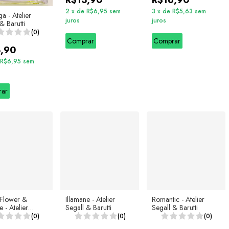
R$13,90
R$16,90
2
x
de
R$6,95
sem
3
x
de
R$5,63
sem
a - Atelier
juros
juros
& Barutti
(0)
Comprar
Comprar
3,90
R$6,95
sem
rar
Flower &
Illamane - Atelier
Romantic - Atelier
e - Atelier
Segall & Barutti
Segall & Barutti
& Barutti
(0)
(0)
(0)