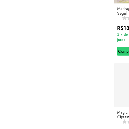
Madrag
Segall 
R$1
2
x
de
juros
Comp
Magic 
Ciprest
Segall 