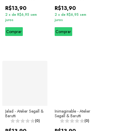
R$13,90
R$13,90
2
x
de
R$6,95
sem
2
x
de
R$6,95
sem
juros
juros
Comprar
Comprar
Jalad - Atelier Segall &
Inimaginable - Atelier
Barutti
Segall & Barutti
(0)
(0)