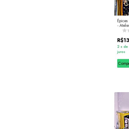
Épices 
- Ateli
Barutti
R$1
2
x
de
juros
Comp