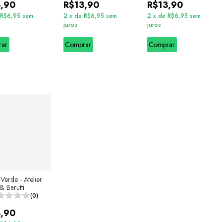
3,90
R$13,90
R$13,90
R$6,95
sem
2
x
de
R$6,95
sem
2
x
de
R$6,95
sem
juros
juros
rar
Comprar
Comprar
Verde - Atelier
& Barutti
(0)
3,90