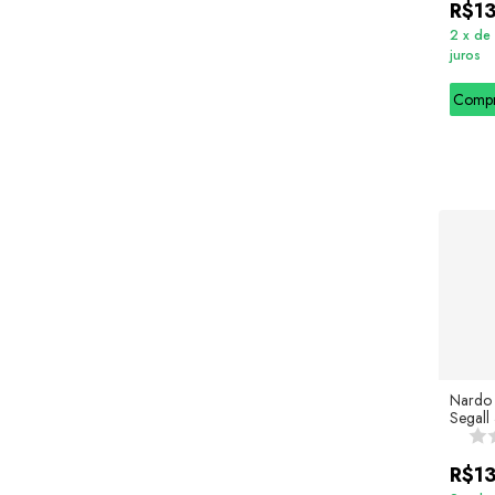
R$1
2
x
de
juros
Comp
Nardo 
Segall 
R$1