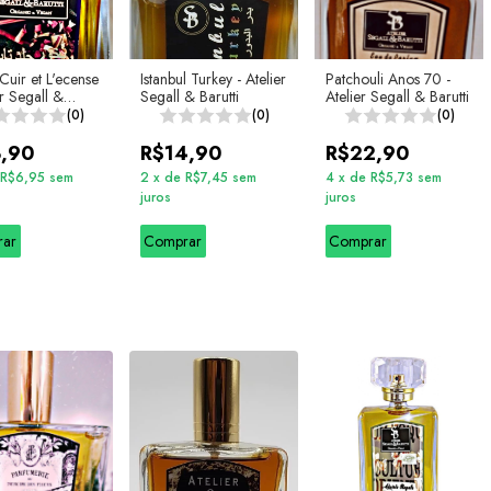
Cuir et L'ecense
Istanbul Turkey - Atelier
Patchouli Anos 70 -
er Segall &
Segall & Barutti
Atelier Segall & Barutti
(0)
(0)
(0)
3,90
R$14,90
R$22,90
R$6,95
sem
2
x
de
R$7,45
sem
4
x
de
R$5,73
sem
juros
juros
rar
Comprar
Comprar