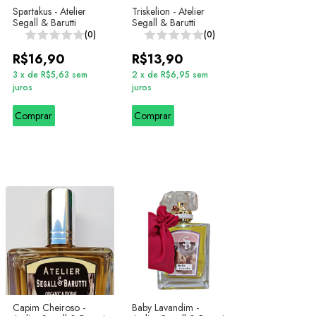
Spartakus - Atelier
Triskelion - Atelier
Segall & Barutti
Segall & Barutti
(0)
(0)
R$16,90
R$13,90
3
x
de
R$5,63
sem
2
x
de
R$6,95
sem
juros
juros
Comprar
Comprar
Capim Cheiroso -
Baby Lavandim -