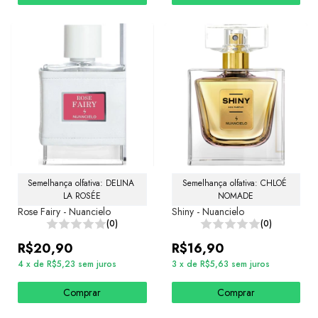
Semelhança olfativa: DELINA 
Semelhança olfativa: CHLOÉ 
LA ROSÉE
NOMADE
Rose Fairy - Nuancielo
Shiny - Nuancielo
(0)
(0)
R$20,90
R$16,90
4
x
de
R$5,23
sem juros
3
x
de
R$5,63
sem juros
Comprar
Comprar