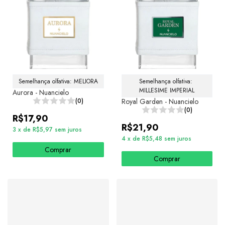
Semelhança olfativa: MELIORA
Semelhança olfativa: 
MILLESIME IMPERIAL
Aurora - Nuancielo
(0)
Royal Garden - Nuancielo
(0)
R$17,90
R$21,90
3
x
de
R$5,97
sem juros
4
x
de
R$5,48
sem juros
Comprar
Comprar