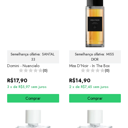
Semelhança olfativa: SANTAL 
Semelhança olfativa: MISS 
33
DIOR
Domini - Nuancielo
Miss D'Noir - In The Box
(0)
(0)
R$17,90
R$14,90
3
x
de
R$5,97
sem juros
2
x
de
R$7,45
sem juros
Comprar
Comprar