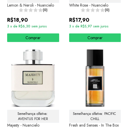
Lemon & Neroli - Nuancielo
White Rose - Nuancielo
(0)
(0)
R$18,90
R$17,90
3
x
de
R$6,30
sem juros
3
x
de
R$5,97
sem juros
Comprar
Comprar
Semelhança olfativa: 
Semelhança olfativa: PACIFIC 
AVENTUS FOR HER
CHILL
Majesty - Nuancielo
Fresh and Senses - In The Box