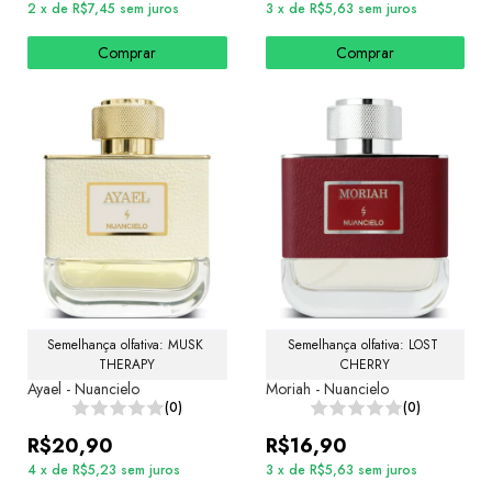
2
x
de
R$7,45
sem juros
3
x
de
R$5,63
sem juros
Comprar
Comprar
Semelhança olfativa: MUSK 
Semelhança olfativa: LOST 
THERAPY
CHERRY
Ayael - Nuancielo
Moriah - Nuancielo
(0)
(0)
R$20,90
R$16,90
4
x
de
R$5,23
sem juros
3
x
de
R$5,63
sem juros