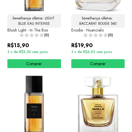
Semelhança olfativa: LIGHT 
Semelhança olfativa: 
BLUE EAU INTENSE
BACCARAT ROUGE 540
Bluish Light - In The Box
Evodia - Nuancielo
(0)
(0)
R$15,90
R$19,90
3
x
de
R$5,30
sem juros
3
x
de
R$6,63
sem juros
Comprar
Comprar