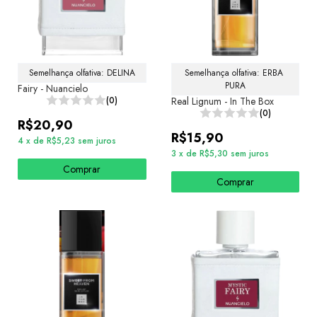
Semelhança olfativa: DELINA
Semelhança olfativa: ERBA 
PURA
Fairy - Nuancielo
(0)
Real Lignum - In The Box
(0)
R$20,90
R$15,90
4
x
de
R$5,23
sem juros
3
x
de
R$5,30
sem juros
Comprar
Comprar