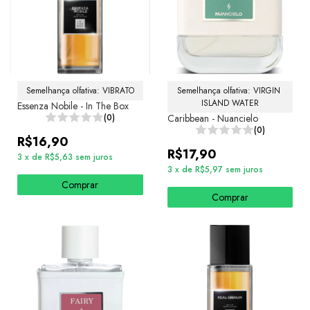
Semelhança olfativa: VIBRATO
Semelhança olfativa: VIRGIN 
ISLAND WATER
Essenza Nobile - In The Box
(0)
Caribbean - Nuancielo
(0)
R$16,90
R$17,90
3
x
de
R$5,63
sem juros
3
x
de
R$5,97
sem juros
Comprar
Comprar