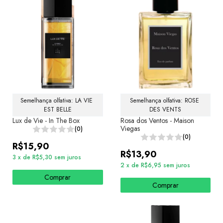
Semelhança olfativa: LA VIE 
Semelhança olfativa: ROSE 
EST BELLE
DES VENTS
Lux de Vie - In The Box
Rosa dos Ventos - Maison
Viegas
(0)
(0)
R$15,90
R$13,90
3
x
de
R$5,30
sem juros
2
x
de
R$6,95
sem juros
Comprar
Comprar