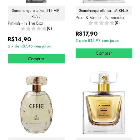
Semelhança olfativa: 212 VIP 
Semelhança olfativa: LA BELLE
ROSÉ
Pear & Vanilla - Nuancielo
Pinkish - In The Box
(0)
(0)
R$17,90
R$14,90
3
x
de
R$5,97
sem juros
2
x
de
R$7,45
sem juros
Comprar
Comprar