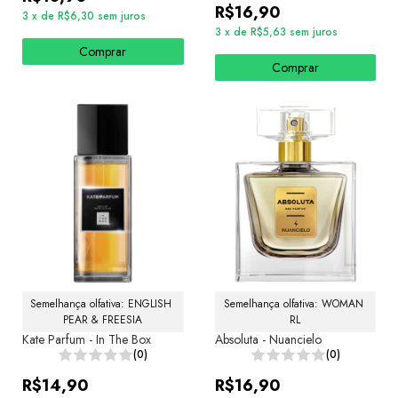
R$16,90
3
x
de
R$6,30
sem juros
3
x
de
R$5,63
sem juros
Comprar
Comprar
Semelhança olfativa: ENGLISH 
Semelhança olfativa: WOMAN 
PEAR & FREESIA
RL
Kate Parfum - In The Box
Absoluta - Nuancielo
(0)
(0)
R$14,90
R$16,90