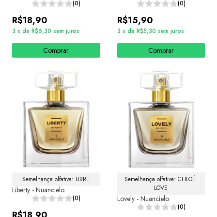
(0)
(0)
R$18,90
R$15,90
3
x
de
R$6,30
sem juros
3
x
de
R$5,30
sem juros
Comprar
Comprar
Semelhança olfativa: LIBRE
Semelhança olfativa: CHLOÉ 
LOVE
Liberty - Nuancielo
(0)
Lovely - Nuancielo
(0)
R$18,90