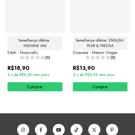
Semelhança olfativa: 
Semelhança olfativa: ENGLISH 
NISHANE ANI
PEAR & FREESIA
Edah - Nuancielo
Duquesa - Maison Viegas
(0)
(0)
R$18,90
R$13,90
3
x
de
R$6,30
sem juros
2
x
de
R$6,95
sem juros
Comprar
Comprar