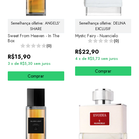
Semelhança olfativa: ANGELS' 
Semelhança olfativa: DELINA 
SHARE
EXCLUSIF
Sweet From Heaven - In The
Mystic Fairy - Nuancielo
Box
(0)
(0)
R$22,90
R$15,90
4
x
de
R$5,73
sem juros
3
x
de
R$5,30
sem juros
Comprar
Comprar