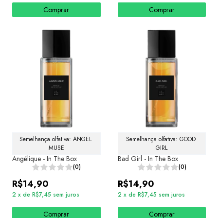
Comprar
Comprar
Semelhança olfativa: ANGEL 
Semelhança olfativa: GOOD 
MUSE
GIRL
Angélique - In The Box
Bad Girl - In The Box
(0)
(0)
R$14,90
R$14,90
2
x
de
R$7,45
sem juros
2
x
de
R$7,45
sem juros
Comprar
Comprar