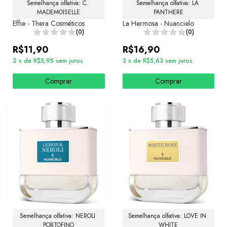
Semelhança olfativa: C. 
Semelhança olfativa: LA 
MADEMOISELLE
PANTHERE
Effie - Thera Cosméticos
La Hermosa - Nuancielo
(0)
(0)
R$11,90
R$16,90
2
x
de
R$5,95
sem juros
3
x
de
R$5,63
sem juros
Comprar
Comprar
Semelhança olfativa: NEROLI 
Semelhança olfativa: LOVE IN 
PORTOFINO
WHITE