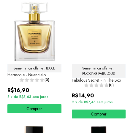
Semelhança olfativa: IDOLE
Semelhança olfativa: 
FUCKING FABULOUS
Harmonie - Nuancielo
(0)
Fabulous Secret - In The Box
(0)
R$16,90
R$14,90
3
x
de
R$5,63
sem juros
2
x
de
R$7,45
sem juros
Comprar
Comprar