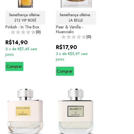
Semelhança olfativa: 
Semelhança olfativa: 
212 VIP ROSÉ
LA BELLE
Pinkish - In The Box
Pear & Vanilla -
Nuancielo
(0)
(0)
R$14,90
R$17,90
2
x
de
R$7,45
sem
3
x
de
R$5,97
sem
juros
juros
Comprar
Comprar