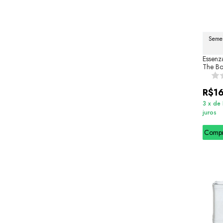
Semel
Essenza
The B
R$1
3
x
de
juros
Comp