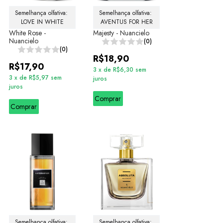
Semelhança olfativa: 
Semelhança olfativa: 
LOVE IN WHITE
AVENTUS FOR HER
White Rose -
Majesty - Nuancielo
Nuancielo
(0)
(0)
R$18,90
R$17,90
3
x
de
R$6,30
sem
3
x
de
R$5,97
sem
juros
juros
Comprar
Comprar
Semelhança olfativa: 
Semelhança olfativa: 