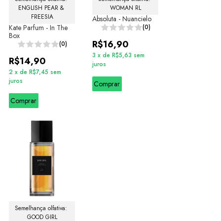
ENGLISH PEAR & 
WOMAN RL
FREESIA
Absoluta - Nuancielo
Kate Parfum - In The
(0)
Box
R$16,90
(0)
3
x
de
R$5,63
sem
R$14,90
juros
2
x
de
R$7,45
sem
juros
Comprar
Comprar
Semelhança olfativa: 
GOOD GIRL