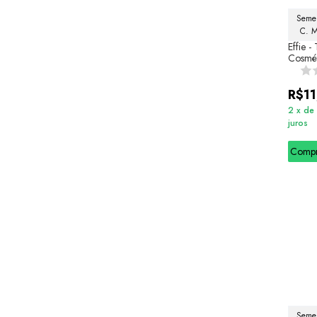
Semel
C. 
Effie -
Cosmét
R$11
2
x
de
juros
Comp
Semel