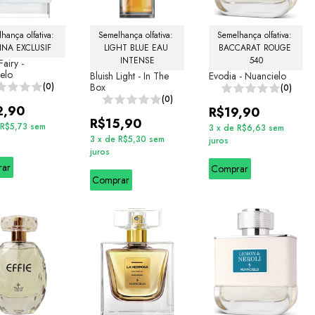
hança olfativa: 
Semelhança olfativa: 
Semelhança olfativa: 
INA EXCLUSIF
LIGHT BLUE EAU 
BACCARAT ROUGE 
INTENSE
540
Fairy -
elo
Bluish Light - In The
Evodia - Nuancielo
(0)
Box
(0)
(0)
2,90
R$19,90
R$15,90
R$5,73
sem
3
x
de
R$6,63
sem
3
x
de
R$5,30
sem
juros
juros
rar
Comprar
Comprar