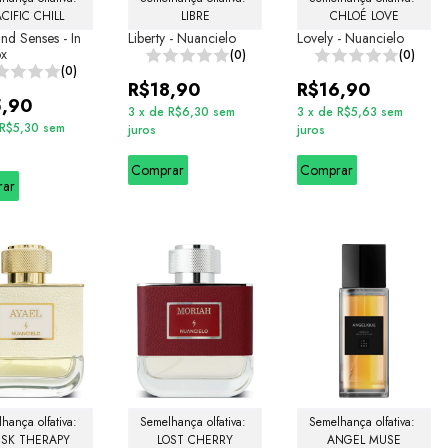
ACIFIC CHILL
LIBRE
CHLOÉ LOVE
nd Senses - In
Liberty - Nuancielo
Lovely - Nuancielo
ox
(0)
(0)
(0)
R$18,90
R$16,90
5,90
3
x
de
R$6,30
sem
3
x
de
R$5,63
sem
R$5,30
sem
juros
juros
Comprar
Comprar
rar
hança olfativa: 
Semelhança olfativa: 
Semelhança olfativa: 
SK THERAPY
LOST CHERRY
ANGEL MUSE