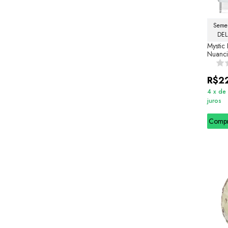
Semel
DEL
Mystic 
Nuanci
R$2
4
x
de
juros
Comp