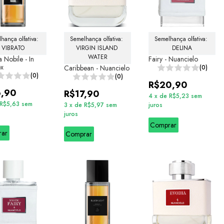
hança olfativa: 
Semelhança olfativa: 
Semelhança olfativa: 
VIBRATO
VIRGIN ISLAND 
DELINA
WATER
 Nobile - In
Fairy - Nuancielo
ox
Caribbean - Nuancielo
(0)
(0)
(0)
R$20,90
6,90
R$17,90
4
x
de
R$5,23
sem
R$5,63
sem
3
x
de
R$5,97
sem
juros
juros
Comprar
rar
Comprar