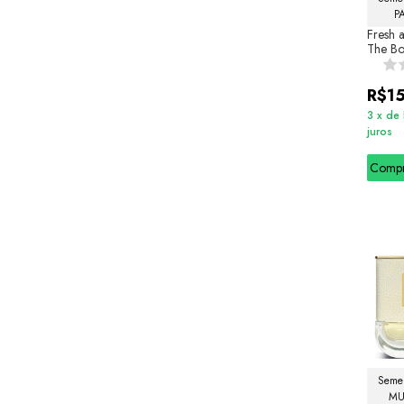
P
Fresh a
The B
R$1
3
x
de
juros
Comp
Semel
MU