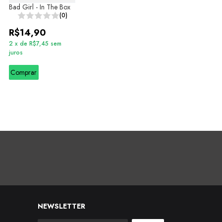
Bad Girl - In The Box
(0)
R$14,90
2
x
de
R$7,45
sem
juros
Comprar
NEWSLETTER