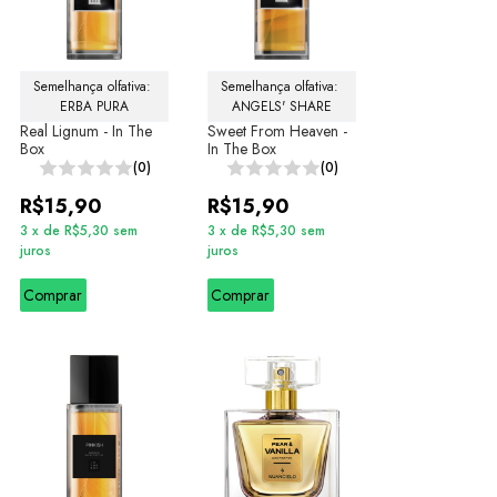
Semelhança olfativa: 
Semelhança olfativa: 
ERBA PURA
ANGELS' SHARE
Real Lignum - In The
Sweet From Heaven -
Box
In The Box
(0)
(0)
R$15,90
R$15,90
3
x
de
R$5,30
sem
3
x
de
R$5,30
sem
juros
juros
Comprar
Comprar