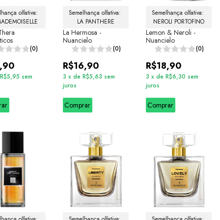
hança olfativa: 
Semelhança olfativa: 
Semelhança olfativa: 
MADEMOISELLE
LA PANTHERE
NEROLI PORTOFINO
 Thera
La Hermosa -
Lemon & Neroli -
icos
Nuancielo
Nuancielo
(0)
(0)
(0)
,90
R$16,90
R$18,90
R$5,95
sem
3
x
de
R$5,63
sem
3
x
de
R$6,30
sem
juros
juros
rar
Comprar
Comprar
hança olfativa: 
Semelhança olfativa: 
Semelhança olfativa: 