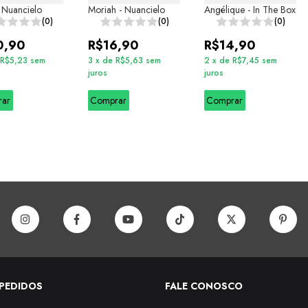
- Nuancielo
Moriah - Nuancielo
Angélique - In The Box
(0)
(0)
(0)
0,90
R$16,90
R$14,90
R$5,23
sem
3
x
de
R$5,63
sem
2
x
de
R$7,45
sem
juros
juros
rar
Comprar
Comprar
PEDIDOS
FALE CONOSCO