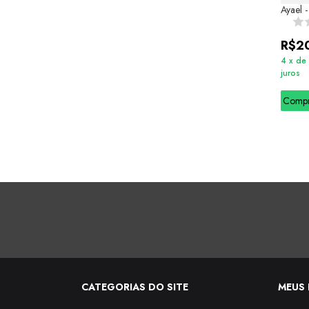
Ayael 
R$2
4
x
de
juros
Comp
CATEGORIAS DO SITE
MEUS 