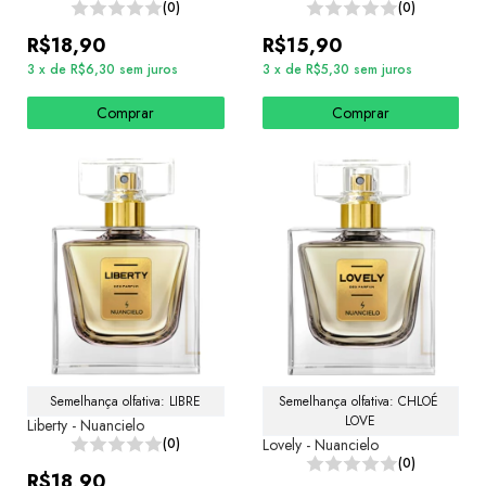
(0)
(0)
R$18,90
R$15,90
3
x
de
R$6,30
sem juros
3
x
de
R$5,30
sem juros
Comprar
Comprar
Semelhança olfativa: LIBRE
Semelhança olfativa: CHLOÉ 
LOVE
Liberty - Nuancielo
(0)
Lovely - Nuancielo
(0)
R$18,90