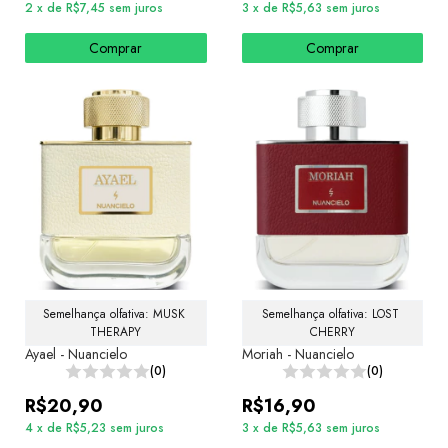
2
x
de
R$7,45
sem juros
3
x
de
R$5,63
sem juros
Comprar
Comprar
Semelhança olfativa: MUSK 
Semelhança olfativa: LOST 
THERAPY
CHERRY
Ayael - Nuancielo
Moriah - Nuancielo
(0)
(0)
R$20,90
R$16,90
4
x
de
R$5,23
sem juros
3
x
de
R$5,63
sem juros