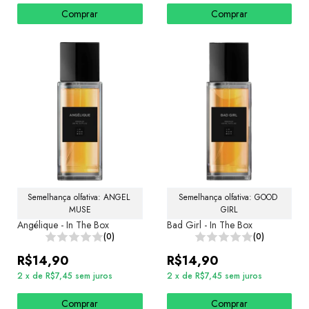
Comprar
Comprar
Semelhança olfativa: ANGEL 
Semelhança olfativa: GOOD 
MUSE
GIRL
Angélique - In The Box
Bad Girl - In The Box
(0)
(0)
R$14,90
R$14,90
2
x
de
R$7,45
sem juros
2
x
de
R$7,45
sem juros
Comprar
Comprar