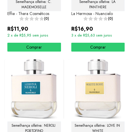
Semelhança olfativa: C. 
Semelhança olfativa: LA 
MADEMOISELLE
PANTHERE
Effie - Thera Cosméticos
La Hermosa - Nuancielo
(0)
(0)
R$11,90
R$16,90
2
x
de
R$5,95
sem juros
3
x
de
R$5,63
sem juros
Comprar
Comprar
Semelhança olfativa: NEROLI 
Semelhança olfativa: LOVE IN 
PORTOFINO
WHITE