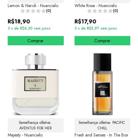
Lemon & Neroli - Nuancielo
White Rose - Nuancielo
(0)
(0)
R$18,90
R$17,90
3
x
de
R$6,30
sem juros
3
x
de
R$5,97
sem juros
Comprar
Comprar
Semelhança olfativa: 
Semelhança olfativa: PACIFIC 
AVENTUS FOR HER
CHILL
Majesty - Nuancielo
Fresh and Senses - In The Box