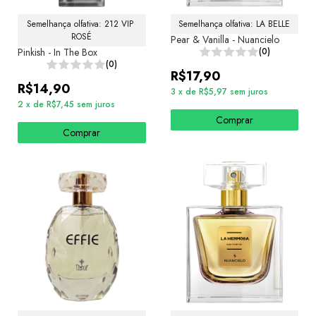
Semelhança olfativa: 212 VIP 
Semelhança olfativa: LA BELLE
ROSÉ
Pear & Vanilla - Nuancielo
Pinkish - In The Box
(0)
(0)
R$17,90
R$14,90
3
x
de
R$5,97
sem juros
2
x
de
R$7,45
sem juros
Comprar
Comprar