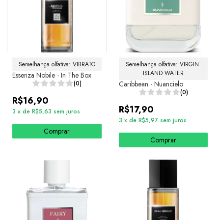
Semelhança olfativa: VIBRATO
Semelhança olfativa: VIRGIN 
ISLAND WATER
Essenza Nobile - In The Box
(0)
Caribbean - Nuancielo
(0)
R$16,90
R$17,90
3
x
de
R$5,63
sem juros
3
x
de
R$5,97
sem juros
Comprar
Comprar