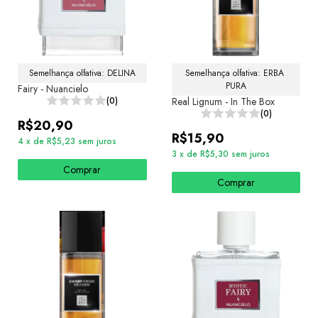
Semelhança olfativa: DELINA
Semelhança olfativa: ERBA 
PURA
Fairy - Nuancielo
(0)
Real Lignum - In The Box
(0)
R$20,90
R$15,90
4
x
de
R$5,23
sem juros
3
x
de
R$5,30
sem juros
Comprar
Comprar