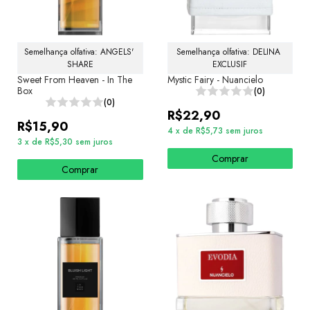
Semelhança olfativa: ANGELS' 
Semelhança olfativa: DELINA 
SHARE
EXCLUSIF
Sweet From Heaven - In The
Mystic Fairy - Nuancielo
Box
(0)
(0)
R$22,90
R$15,90
4
x
de
R$5,73
sem juros
3
x
de
R$5,30
sem juros
Comprar
Comprar