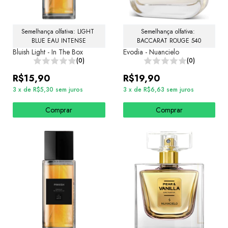
Semelhança olfativa: LIGHT 
Semelhança olfativa: 
BLUE EAU INTENSE
BACCARAT ROUGE 540
Bluish Light - In The Box
Evodia - Nuancielo
(0)
(0)
R$15,90
R$19,90
3
x
de
R$5,30
sem juros
3
x
de
R$6,63
sem juros
Comprar
Comprar