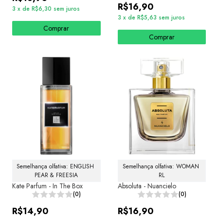
R$16,90
3
x
de
R$6,30
sem juros
3
x
de
R$5,63
sem juros
Comprar
Comprar
Semelhança olfativa: ENGLISH 
Semelhança olfativa: WOMAN 
PEAR & FREESIA
RL
Kate Parfum - In The Box
Absoluta - Nuancielo
(0)
(0)
R$14,90
R$16,90