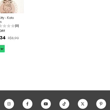
itty - Koto
s
(0)
OFF
,34
R$8,90
rar