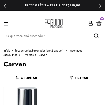
FRETE GRÁTIS A PARTIR DE R$250,00
0
Início
>
breadcrumbs.importados-leve-2-pague-1
>
Importados
Masculinos
>
+ Marcas
>
Carven
Carven
ORDENAR
FILTRAR