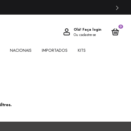
0
Olá!
Faça login
Ou cadastre-se
NACIONAIS
IMPORTADOS
KITS
ltros.