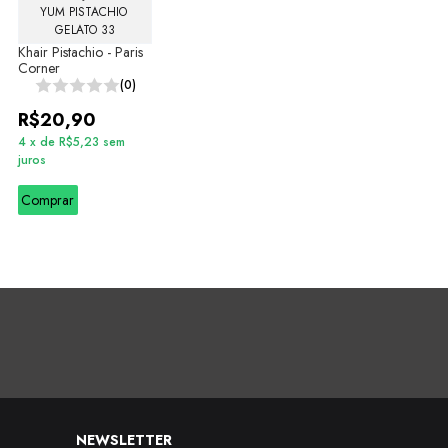
YUM PISTACHIO 
GELATO 33
Khair Pistachio - Paris
Corner
(0)
R$20,90
4
x
de
R$5,23
sem
juros
Comprar
NEWSLETTER