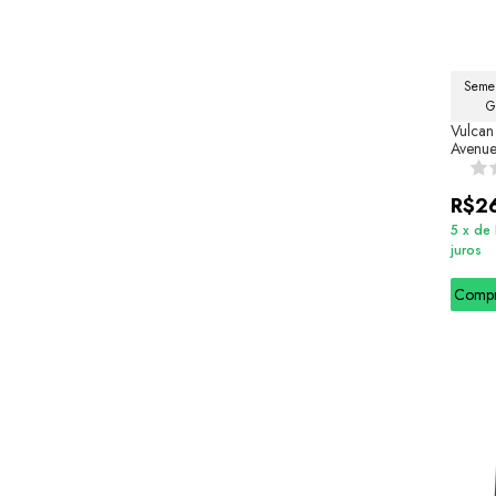
Semel
G
Vulcan
Avenu
R$2
5
x
de
juros
Comp