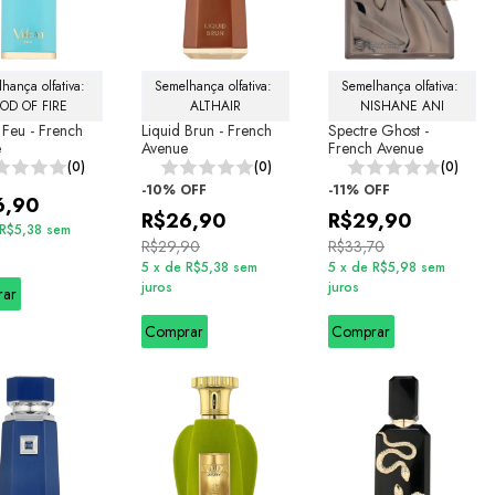
hança olfativa: 
Semelhança olfativa: 
Semelhança olfativa: 
OD OF FIRE
ALTHAIR
NISHANE ANI
 Feu - French
Liquid Brun - French
Spectre Ghost -
e
Avenue
French Avenue
(0)
(0)
(0)
-
10
%
OFF
-
11
%
OFF
6,90
R$26,90
R$29,90
R$5,38
sem
R$29,90
R$33,70
5
x
de
R$5,38
sem
5
x
de
R$5,98
sem
juros
juros
rar
Comprar
Comprar