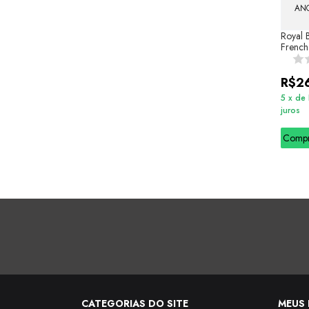
ANG
Royal 
French
R$2
5
x
de
juros
Comp
CATEGORIAS DO SITE
MEUS 