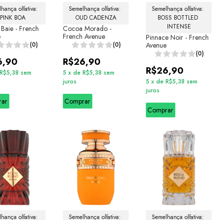
hança olfativa: 
Semelhança olfativa: 
Semelhança olfativa: 
PINK BOA
OUD CADENZA
BOSS BOTTLED 
INTENSE
 Baie - French
Cocoa Morado -
e
French Avenue
Pinnace Noir - French
(0)
(0)
Avenue
(0)
6,90
R$26,90
R$26,90
R$5,38
sem
5
x
de
R$5,38
sem
juros
5
x
de
R$5,38
sem
juros
rar
Comprar
Comprar
hança olfativa: 
Semelhança olfativa: 
Semelhança olfativa: 