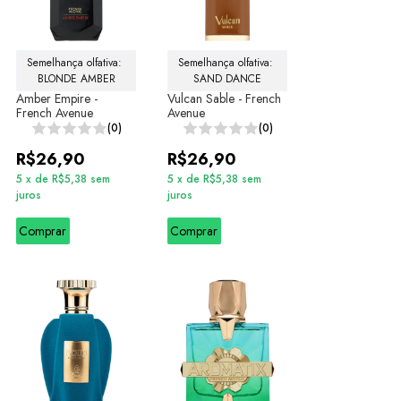
Semelhança olfativa: 
Semelhança olfativa: 
BLONDE AMBER
SAND DANCE
Amber Empire -
Vulcan Sable - French
French Avenue
Avenue
(0)
(0)
R$26,90
R$26,90
5
x
de
R$5,38
sem
5
x
de
R$5,38
sem
juros
juros
Comprar
Comprar