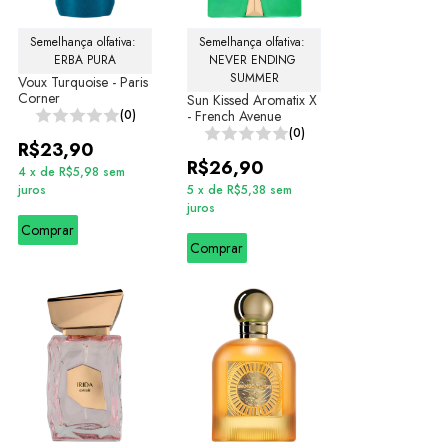
Semelhança olfativa: 
Semelhança olfativa: 
ERBA PURA
NEVER ENDING 
SUMMER
Voux Turquoise - Paris
Corner
Sun Kissed Aromatix X
(0)
- French Avenue
(0)
R$23,90
R$26,90
4
x
de
R$5,98
sem
juros
5
x
de
R$5,38
sem
juros
Comprar
Comprar