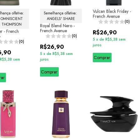
Vulcan Black Friday -
hança olfativa: 
Semelhança olfativa: 
French Avenue
 OMNISCIENT 
ANGELS' SHARE
(0)
 THOMPSON
Royal Blend Nero -
French Avenue
r - French
R$26,90
e
(0)
5
x
de
R$5,38
sem
(0)
juros
R$26,90
6,90
5
x
de
R$5,38
sem
Comprar
R$5,38
sem
juros
Comprar
rar