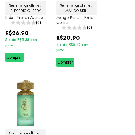
Semelhança olfativa: 
Semelhança olfativa: 
ELECTRIC CHERRY
MANGO SKIN
Irida - French Avenue
Mango Punch - Paris
Corner
(0)
(0)
R$26,90
R$20,90
5
x
de
R$5,38
sem
4
x
de
R$5,23
sem
juros
juros
Comprar
Comprar
Semelhança olfativa: 