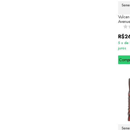
Semel
Vulcan
Avenu
R$2
5
x
de
juros
Comp
Semel