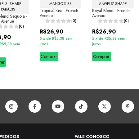
ELS' SHARE 
MANGO KISS
ANGELS' SHARE
PARADIS
Tropical Kiss - French
Royal Blend - French
Avenue
Avenue
Blend Sequoia -
 Avenue
(0)
(0)
(0)
R$26,90
R$26,90
6,90
5
x
de
R$5,38
sem
5
x
de
R$5,38
sem
R$5,38
sem
juros
juros
Comprar
Comprar
rar
PEDIDOS
FALE CONOSCO