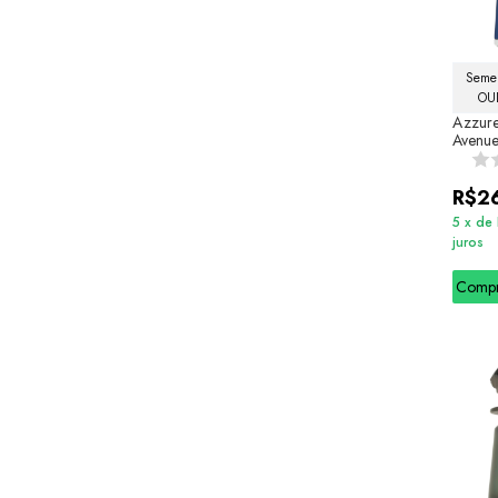
Semel
OU
Azzure
Avenu
R$2
5
x
de
juros
Comp