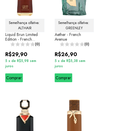
Semelhança olfativa: 
Semelhança olfativa: 
ALTHAIR
GREENLEY
Liquid Brun Limited
Aether - French
Edition - French
Avenue
Avenue
(0)
(0)
R$29,90
R$26,90
5
x
de
R$5,98
sem
5
x
de
R$5,38
sem
juros
juros
Comprar
Comprar