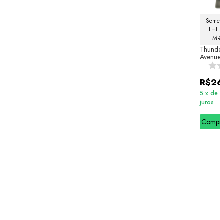
Semel
THE
MR
Thunde
Avenu
R$2
5
x
de
juros
Comp