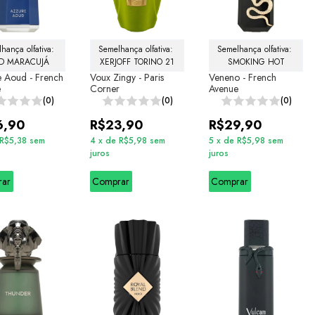
hança olfativa: 
Semelhança olfativa: 
Semelhança olfativa: 
D MARACUJÁ
XERJOFF TORINO 21
SMOKING HOT
 Aoud - French
Voux Zingy - Paris
Veneno - French
e
Corner
Avenue
(0)
(0)
(0)
6,90
R$23,90
R$29,90
R$5,38
sem
4
x
de
R$5,98
sem
5
x
de
R$5,98
sem
juros
juros
rar
Comprar
Comprar