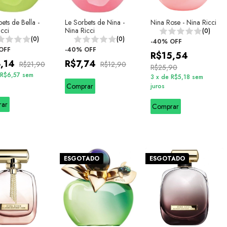
ets de Bella -
Le Sorbets de Nina -
Nina Rose - Nina Ricci
icci
Nina Ricci
(0)
(0)
(0)
-
40
%
OFF
OFF
-
40
%
OFF
R$15,54
3,14
R$7,74
R$21,90
R$12,90
R$25,90
R$6,57
sem
3
x
de
R$5,18
sem
Comprar
juros
rar
Comprar
ESGOTADO
ESGOTADO