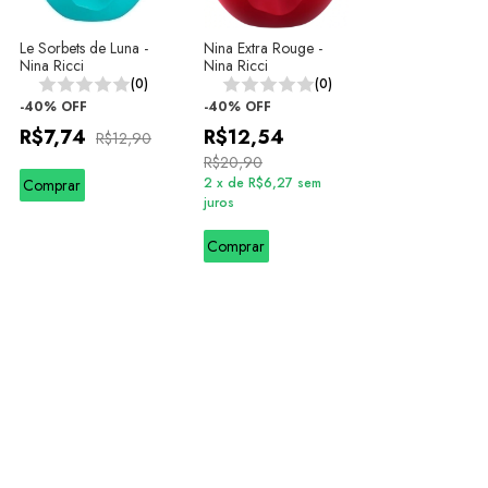
Le Sorbets de Luna -
Nina Extra Rouge -
Nina Ricci
Nina Ricci
(0)
(0)
-
40
%
OFF
-
40
%
OFF
R$7,74
R$12,54
R$12,90
R$20,90
2
x
de
R$6,27
sem
Comprar
juros
Comprar