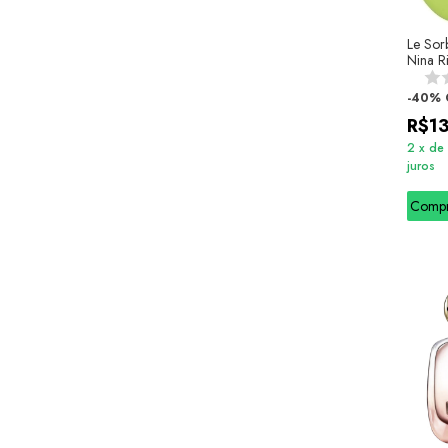
Le Sorb
Nina R
-
40
%
R$1
2
x
de
juros
Comp