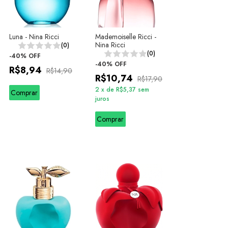
Luna - Nina Ricci
Mademoiselle Ricci -
Nina Ricci
(0)
(0)
-
40
%
OFF
-
40
%
OFF
R$8,94
R$14,90
R$10,74
R$17,90
2
x
de
R$5,37
sem
Comprar
juros
Comprar