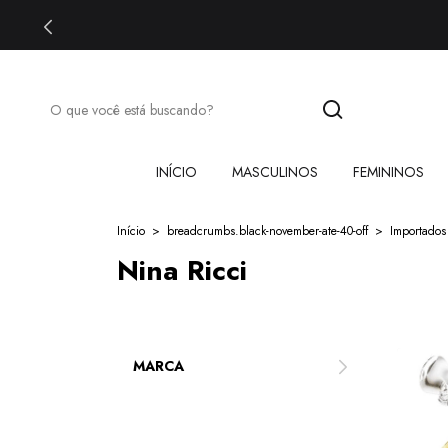
INÍCIO
MASCULINOS
FEMININOS
Início
>
breadcrumbs.black-november-ate-40-off
>
Importados
Nina Ricci
MARCA