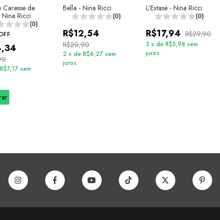
se Caresse de
Bella - Nina Ricci
L'Extase - Nina Ricci
 Nina Ricci
(0)
(0)
(0)
R$12,54
R$17,94
R$29,90
OFF
R$20,90
3
x
de
R$5,98
sem
4,34
juros
2
x
de
R$6,27
sem
90
juros
R$7,17
sem
rar