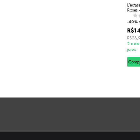
L'exta
Roses -
-
40
%
R$1
R$23,
2
x
de
juros
Comp