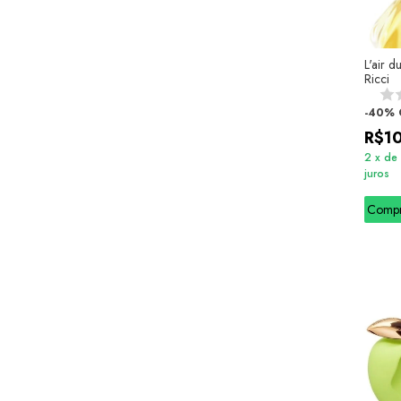
L'air d
Ricci
-
40
%
R$1
2
x
de
juros
Comp