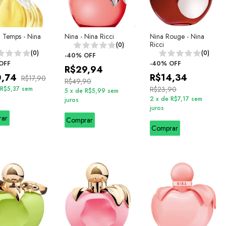
u Temps - Nina
Nina - Nina Ricci
Nina Rouge - Nina
Ricci
(0)
(0)
(0)
-
40
%
OFF
OFF
-
40
%
OFF
R$29,94
0,74
R$14,34
R$17,90
R$49,90
R$5,37
sem
R$23,90
5
x
de
R$5,99
sem
2
x
de
R$7,17
sem
juros
juros
rar
Comprar
Comprar