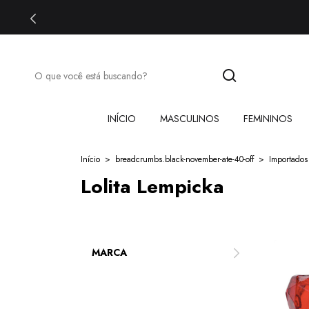
INÍCIO
MASCULINOS
FEMININOS
Início
>
breadcrumbs.black-november-ate-40-off
>
Importados
Lolita Lempicka
MARCA