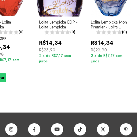
 Lolita
Lolita Lempicka EDP -
Lolita Lempicka Mon
ka
Lolita Lempicka
Premier - Lolita
Lempicka
(0)
(0)
(0)
OFF
R$14,34
R$14,34
4,34
R$23,90
R$23,90
90
2
x
de
R$7,17
sem
2
x
de
R$7,17
sem
R$7,17
sem
juros
juros
rar