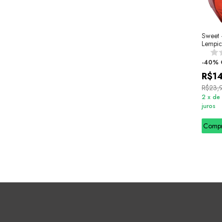
Sweet -
Lempic
-
40
%
R$1
R$23,
2
x
de
juros
Comp