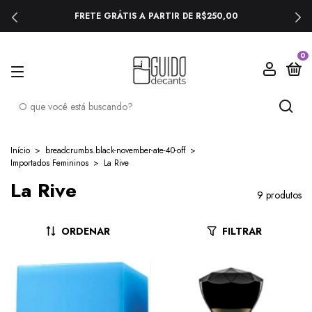
FRETE GRÁTIS A PARTIR DE R$250,00
0
Início
>
breadcrumbs.black-november-ate-40-off
>
Importados Femininos
>
La Rive
La Rive
9 produtos
ORDENAR
FILTRAR