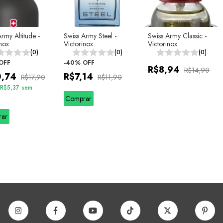
rmy Altitude -
Swiss Army Steel -
Swiss Army Classic -
inox
Victorinox
Victorinox
(0)
(0)
(0)
OFF
-
40
%
OFF
R$8,94
R$14,90
0,74
R$7,14
R$17,90
R$11,90
R$5,37
sem
Comprar
rar