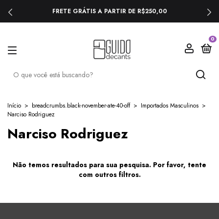
FRETE GRÁTIS A PARTIR DE R$250,00
0
Início
>
breadcrumbs.black-november-ate-40-off
>
Importados Masculinos
>
Narciso Rodriguez
Narciso Rodriguez
Não temos resultados para sua pesquisa. Por favor, tente
com outros filtros.