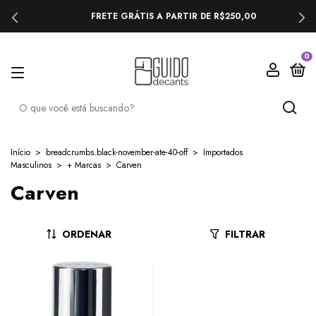
FRETE GRÁTIS A PARTIR DE R$250,00
0
Início
>
breadcrumbs.black-november-ate-40-off
>
Importados
Masculinos
>
+ Marcas
>
Carven
Carven
ORDENAR
FILTRAR