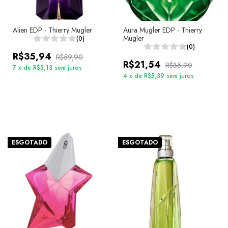
Alien EDP - Thierry Mugler
Aura Mugler EDP - Thierry
Mugler
(0)
(0)
R$35,94
R$59,90
R$21,54
R$35,90
7
x
de
R$5,13
sem juros
4
x
de
R$5,39
sem juros
ESGOTADO
ESGOTADO