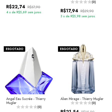
(0)
R$22,74
R$37,90
R$17,94
R$29,90
4
x
de
R$5,69
sem juros
3
x
de
R$5,98
sem juros
ESGOTADO
ESGOTADO
Angel Eau Sucrée - Thierry
Alien Mirage - Thierry Mugler
Mugler
(0)
(0)
R$21,54
R$35,90