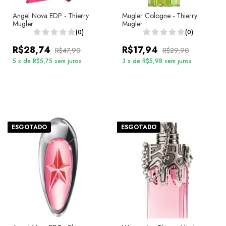
Angel Nova EDP - Thierry
Mugler Cologne - Thierry
Mugler
Mugler
(0)
(0)
R$28,74
R$17,94
R$47,90
R$29,90
5
x
de
R$5,75
sem juros
3
x
de
R$5,98
sem juros
ESGOTADO
ESGOTADO