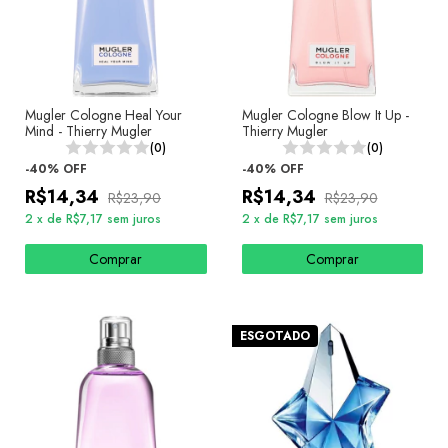
Mugler Cologne Heal Your
Mugler Cologne Blow It Up -
Mind - Thierry Mugler
Thierry Mugler
(0)
(0)
-
40
%
OFF
-
40
%
OFF
R$14,34
R$14,34
R$23,90
R$23,90
2
x
de
R$7,17
sem juros
2
x
de
R$7,17
sem juros
Comprar
Comprar
ESGOTADO