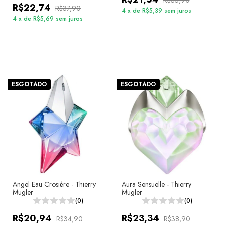
R$22,74
R$37,90
4
x
de
R$5,39
sem juros
4
x
de
R$5,69
sem juros
ESGOTADO
ESGOTADO
Angel Eau Crosière - Thierry
Aura Sensuelle - Thierry
Mugler
Mugler
(0)
(0)
R$20,94
R$23,34
R$34,90
R$38,90