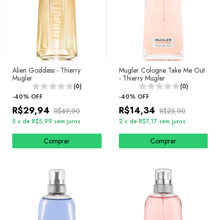
Alien Goddess - Thierry
Mugler Cologne Take Me Out
Mugler
- Thierry Mugler
(0)
(0)
-
40
%
OFF
-
40
%
OFF
R$29,94
R$14,34
R$49,90
R$23,90
5
x
de
R$5,99
sem juros
2
x
de
R$7,17
sem juros
Comprar
Comprar