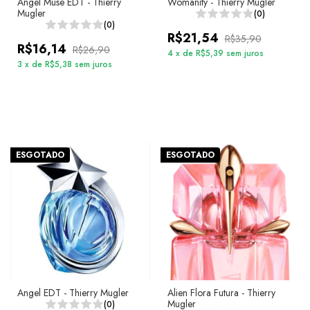
Angel Muse EDT - Thierry
Womanity - Thierry Mugler
Mugler
(0)
(0)
R$21,54
R$35,90
R$16,14
R$26,90
4
x
de
R$5,39
sem juros
3
x
de
R$5,38
sem juros
ESGOTADO
ESGOTADO
Angel EDT - Thierry Mugler
Alien Flora Futura - Thierry
Mugler
(0)