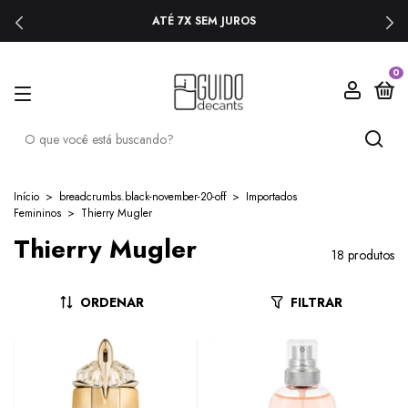
ATÉ 7X SEM JUROS
0
Início
>
breadcrumbs.black-november-20-off
>
Importados
Femininos
>
Thierry Mugler
Thierry Mugler
18 produtos
ORDENAR
FILTRAR