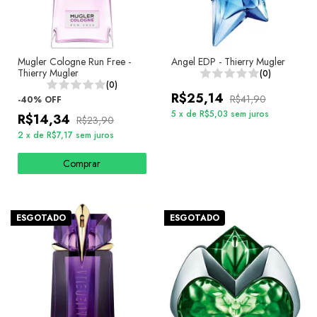
Mugler Cologne Run Free -
Angel EDP - Thierry Mugler
Thierry Mugler
(0)
(0)
R$25,14
R$41,90
-
40
%
OFF
5
x
de
R$5,03
sem juros
R$14,34
R$23,90
2
x
de
R$7,17
sem juros
Comprar
ESGOTADO
ESGOTADO