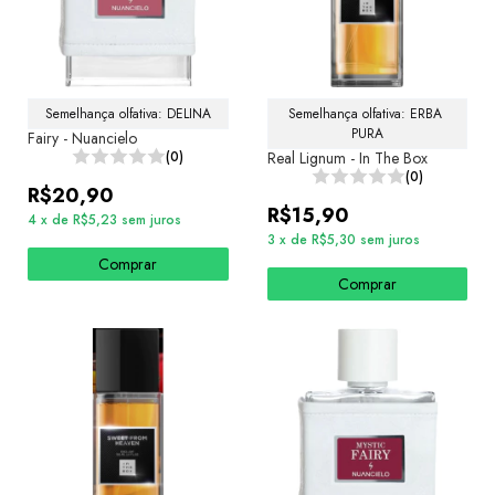
Semelhança olfativa: DELINA
Semelhança olfativa: ERBA 
PURA
Fairy - Nuancielo
(0)
Real Lignum - In The Box
(0)
R$20,90
R$15,90
4
x
de
R$5,23
sem juros
3
x
de
R$5,30
sem juros
Comprar
Comprar