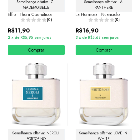
Semelhança olfativa: C. 
Semelhança olfativa: LA 
MADEMOISELLE
PANTHERE
Effie - Thera Cosméticos
La Hermosa - Nuancielo
(0)
(0)
R$11,90
R$16,90
2
x
de
R$5,95
sem juros
3
x
de
R$5,63
sem juros
Comprar
Comprar
Semelhança olfativa: NEROLI 
Semelhança olfativa: LOVE IN 
PORTOFINO
WHITE