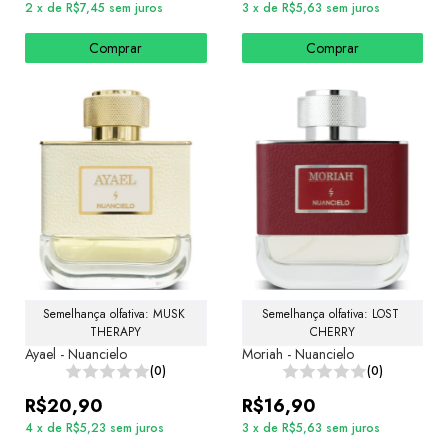
2
x
de
R$7,45
sem juros
3
x
de
R$5,63
sem juros
Comprar
Comprar
Semelhança olfativa: MUSK 
Semelhança olfativa: LOST 
THERAPY
CHERRY
Ayael - Nuancielo
Moriah - Nuancielo
(0)
(0)
R$20,90
R$16,90
4
x
de
R$5,23
sem juros
3
x
de
R$5,63
sem juros