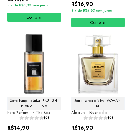
R$16,90
3
x
de
R$6,30
sem juros
3
x
de
R$5,63
sem juros
Comprar
Comprar
Semelhança olfativa: ENGLISH 
Semelhança olfativa: WOMAN 
PEAR & FREESIA
RL
Kate Parfum - In The Box
Absoluta - Nuancielo
(0)
(0)
R$14,90
R$16,90