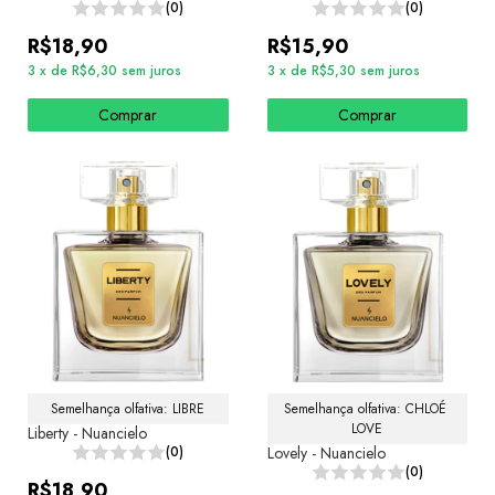
(0)
(0)
R$18,90
R$15,90
3
x
de
R$6,30
sem juros
3
x
de
R$5,30
sem juros
Comprar
Comprar
Semelhança olfativa: LIBRE
Semelhança olfativa: CHLOÉ 
LOVE
Liberty - Nuancielo
(0)
Lovely - Nuancielo
(0)
R$18,90