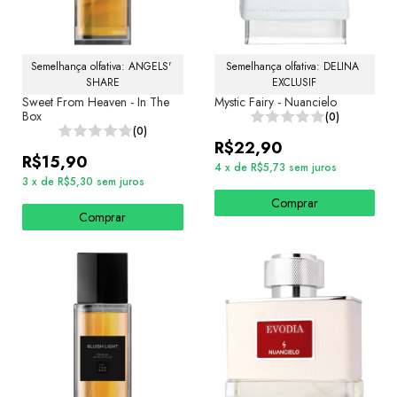
Semelhança olfativa: ANGELS' 
Semelhança olfativa: DELINA 
SHARE
EXCLUSIF
Sweet From Heaven - In The
Mystic Fairy - Nuancielo
Box
(0)
(0)
R$22,90
R$15,90
4
x
de
R$5,73
sem juros
3
x
de
R$5,30
sem juros
Comprar
Comprar