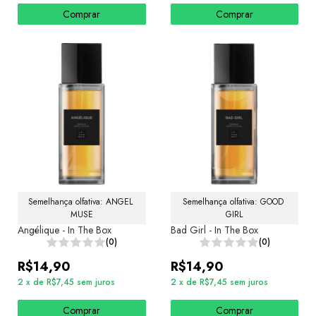
Comprar
Comprar
Semelhança olfativa: ANGEL 
Semelhança olfativa: GOOD 
MUSE
GIRL
Angélique - In The Box
Bad Girl - In The Box
(0)
(0)
R$14,90
R$14,90
2
x
de
R$7,45
sem juros
2
x
de
R$7,45
sem juros
Comprar
Comprar