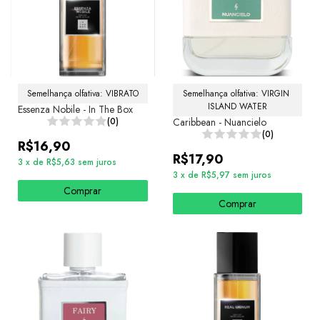
Semelhança olfativa: VIBRATO
Semelhança olfativa: VIRGIN 
ISLAND WATER
Essenza Nobile - In The Box
(0)
Caribbean - Nuancielo
(0)
R$16,90
R$17,90
3
x
de
R$5,63
sem juros
3
x
de
R$5,97
sem juros
Comprar
Comprar