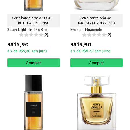
Semelhança olfativa: LIGHT 
Semelhança olfativa: 
BLUE EAU INTENSE
BACCARAT ROUGE 540
Bluish Light - In The Box
Evodia - Nuancielo
(0)
(0)
R$15,90
R$19,90
3
x
de
R$5,30
sem juros
3
x
de
R$6,63
sem juros
Comprar
Comprar