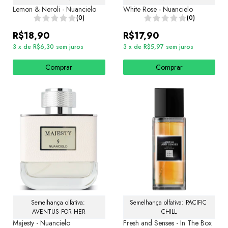
Lemon & Neroli - Nuancielo
White Rose - Nuancielo
(0)
(0)
R$18,90
R$17,90
3
x
de
R$6,30
sem juros
3
x
de
R$5,97
sem juros
Comprar
Comprar
Semelhança olfativa: 
Semelhança olfativa: PACIFIC 
AVENTUS FOR HER
CHILL
Majesty - Nuancielo
Fresh and Senses - In The Box