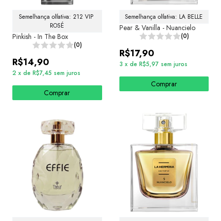
Semelhança olfativa: 212 VIP 
Semelhança olfativa: LA BELLE
ROSÉ
Pear & Vanilla - Nuancielo
Pinkish - In The Box
(0)
(0)
R$17,90
R$14,90
3
x
de
R$5,97
sem juros
2
x
de
R$7,45
sem juros
Comprar
Comprar