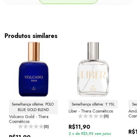
Produtos similares
Semelhança olfativa: POLO 
Semelhança olfativa: Y YSL
Se
BLUE GOLD BLEND
Liber - Thera Cosméticos
Amór
Cosm
Volcano Gold - Thera
(0)
Cosméticos
R$11,90
(0)
R$
2
x
de
R$5,95
sem juros