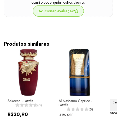
opinião pode ajudar outros clientes.
Adicionar avaliação
Produtos similares
Sakeena - Lattafa
Al Nashama Caprice -
Se
Lattafa
(0)
(0)
Ansa
R$20,90
-
11
%
OFF