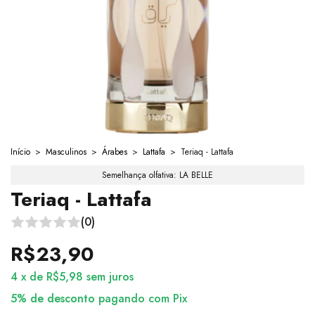
Início
>
Masculinos
>
Árabes
>
Lattafa
>
Teriaq - Lattafa
Semelhança olfativa: LA BELLE
Teriaq - Lattafa
(0)
R$23,90
4
x
de
R$5,98
sem juros
5% de desconto
pagando com Pix