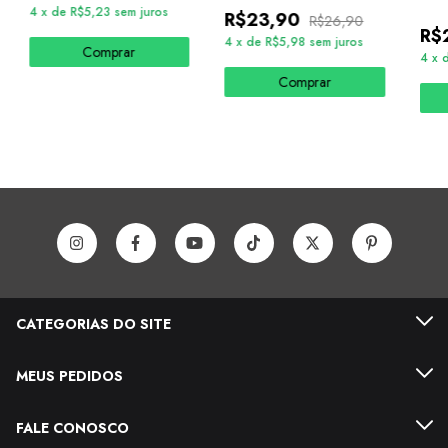
4
x
de
R$5,23
sem juros
R$23,90
R$26,90
R$
4
x
de
R$5,98
sem juros
Comprar
4
x
Comprar
CATEGORIAS DO SITE
MEUS PEDIDOS
FALE CONOSCO