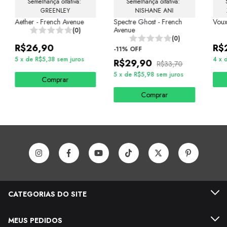
Semelhança olfativa: 
Semelhança olfativa: 
GREENLEY
NISHANE ANI
Aether - French Avenue
Spectre Ghost - French
Voux
Avenue
(0)
(0)
R$26,90
R$
-
11
%
OFF
5
x
de
R$5,38
sem juros
4
x
R$29,90
R$33,70
5
x
de
R$5,98
sem juros
Comprar
Comprar
CATEGORIAS DO SITE
MEUS PEDIDOS