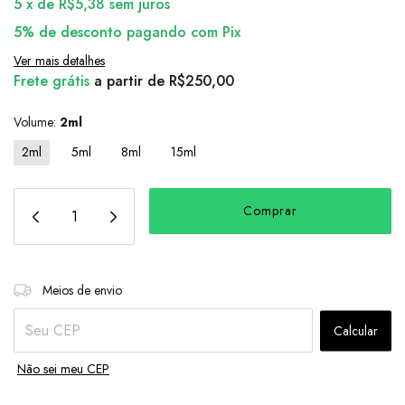
5
x
de
R$5,38
sem juros
5% de desconto
pagando com Pix
Ver mais detalhes
Frete grátis
a partir de
R$250,00
Volume:
2ml
2ml
5ml
8ml
15ml
Alterar CEP
Entregas para o CEP:
Meios de envio
Calcular
Não sei meu CEP