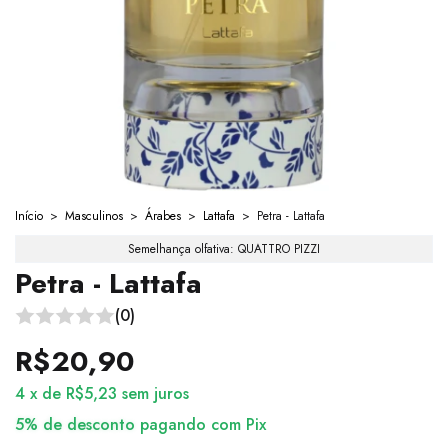
Início
>
Masculinos
>
Árabes
>
Lattafa
>
Petra - Lattafa
Semelhança olfativa: QUATTRO PIZZI
Petra - Lattafa
(0)
R$20,90
4
x
de
R$5,23
sem juros
5% de desconto
pagando com Pix