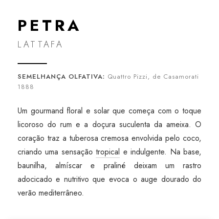
PETRA
LATTAFA
SEMELHANÇA OLFATIVA:
Quattro Pizzi, de Casamorati
1888
Um gourmand floral e solar que começa com o toque
licoroso do rum e a doçura suculenta da ameixa. O
coração traz a tuberosa cremosa envolvida pelo coco,
criando uma sensação
tropical
e indulgente. Na base,
baunilha, almíscar e praliné deixam um rastro
adocicado e nutritivo que evoca o auge dourado do
verão mediterrâneo.