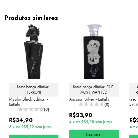
Produtos similares
Semelhança olfativa: 
Semelhança olfativa: THE 
TERRONI
MOST WANTED
R
Maahir Black Edition -
Ansaam Silver - Lattafa
Ishq
Lattafa
Latta
(0)
(0)
R$23,90
R$34,90
R$
4
x
de
R$5,98
sem juros
6
x
de
R$5,82
sem juros
4
x
Comprar