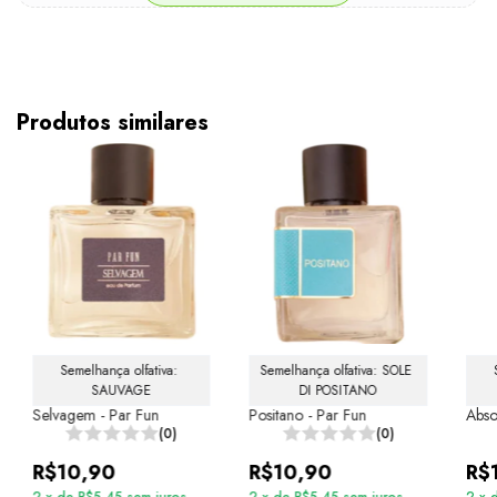
Produtos similares
Semelhança olfativa: 
Semelhança olfativa: SOLE 
SAUVAGE
DI POSITANO
Selvagem - Par Fun
Positano - Par Fun
Abso
(0)
(0)
R$10,90
R$10,90
R$
2
x
de
R$5,45
sem juros
2
x
de
R$5,45
sem juros
2
x